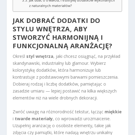
Jak dbać o trwałość i estetykę dodatków wykonanych
z naturalnych materiałów?
JAK DOBRAĆ DODATKI DO
STYLU WNĘTRZA, ABY
STWORZYĆ HARMONIJNĄ I
FUNKCJONALNĄ ARANŻACJĘ?
Określ
styl wnętrza
, jaki chcesz osiągnąć, na przykład
skandynawski, industrialny lub glamour. Wybierz
kolorystykę dodatków, która harmonizuje lub
kontrastuje z podstawowymi barwami pomieszczenia.
Dobieraj rodzaj i liczbę dodatków, pamiętając o
zasadzie umiaru — lepiej postawić na kilka większych
elementów niż na wiele drobnych dekoracji.
Zwróć uwagę na różnorodność tekstur, łącząc
miękkie
i
twarde materiały
, co wprowadzi urozmaicenie.
Uzupełnij aranżację o osobiste elementy, takie jak
zdjęcia czy pamiątki, które nadają wnętrzu unikalny