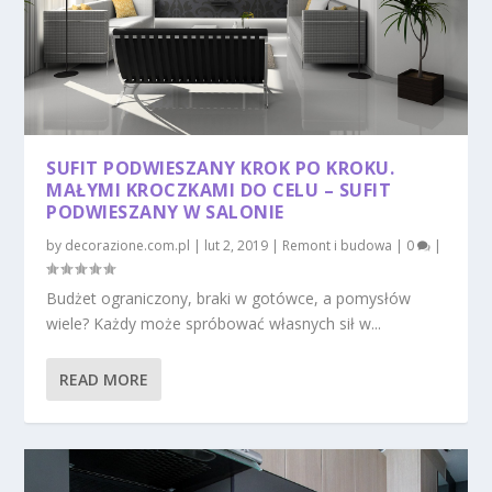
SUFIT PODWIESZANY KROK PO KROKU.
MAŁYMI KROCZKAMI DO CELU – SUFIT
PODWIESZANY W SALONIE
by
decorazione.com.pl
|
lut 2, 2019
|
Remont i budowa
|
0
|
Budżet ograniczony, braki w gotówce, a pomysłów
wiele? Każdy może spróbować własnych sił w...
READ MORE