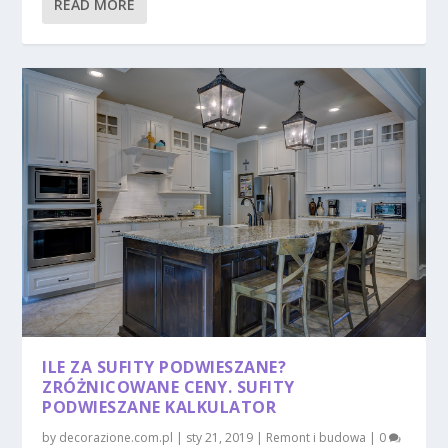
READ MORE
ILE ZA SUFITY PODWIESZANE?
ZRÓŻNICOWANE CENY. SUFITY
PODWIESZANE KALKULATOR
by
decorazione.com.pl
|
sty 21, 2019
|
Remont i budowa
|
0