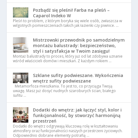
Pozbądź się pleśni! Farba na pleśń –
Caparol Indeko W
Pleśń to problem, z którym boryka się wiele osób, zwłaszcza w
wilgotnych pomieszczeniach takich jak łazienki czy piwnice. …
Mistrzowski przewodnik po samodzielnym
montażu balustrady: bezpieczeństwo,
styl i satysfakcja w Twoim zasięgu!
Montaż balustrady to proces, który już od lat zdobywa uznanie
wśród właścicieli domów i mieszkań. Z każdym rokiem …
Szklane sufity podwieszane. Wykończenia
wnętrz sufity podwieszane
Metamorfoza mieszkania. To jest to, co przyciąga Twoją
uwagę. Masz już dosyć nudnych szaroburych ścian, białego
sufitu …
Dodatki do wnętrz: jak łączyć styl, kolor i
funkcjonalność, by stworzyć harmonijną
przestrzeń
Dodatki do wnętrz odgrywają kluczową rolę w kształtowaniu
atmosfery oraz funkcjonalności naszych przestrzeni życiowych.
Odpowiednio dobrane elementy potrafią …