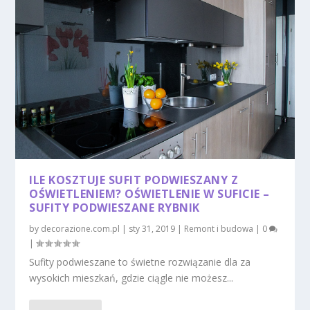
ILE KOSZTUJE SUFIT PODWIESZANY Z
OŚWIETLENIEM? OŚWIETLENIE W SUFICIE –
SUFITY PODWIESZANE RYBNIK
by
decorazione.com.pl
|
sty 31, 2019
|
Remont i budowa
|
0
|
Sufity podwieszane to świetne rozwiązanie dla za
wysokich mieszkań, gdzie ciągle nie możesz...