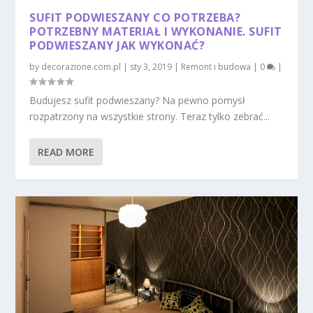
SUFIT PODWIESZANY CO POTRZEBA?
POTRZEBNY MATERIAŁ I WYKONANIE. SUFIT
PODWIESZANY JAK WYKONAĆ?
by
decorazione.com.pl
|
sty 3, 2019
|
Remont i budowa
|
0
|
Budujesz sufit podwieszany? Na pewno pomysł
rozpatrzony na wszystkie strony. Teraz tylko zebrać...
READ MORE