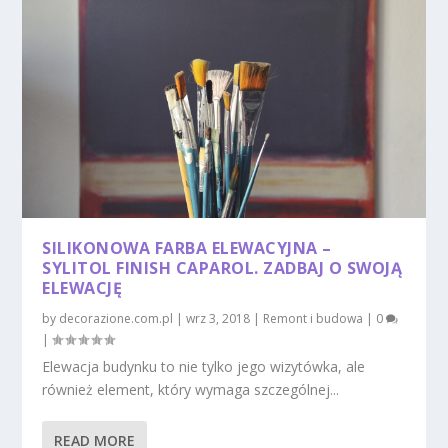
SILIKONOWA FARBA ELEWACYJNA –
SYLITOL FINISH CAPAROL. ZADBAJ O SWOJĄ
ELEWACJĘ
by
decorazione.com.pl
|
wrz 3, 2018
|
Remont i budowa
|
0
|
Elewacja budynku to nie tylko jego wizytówka, ale
również element, który wymaga szczególnej...
READ MORE