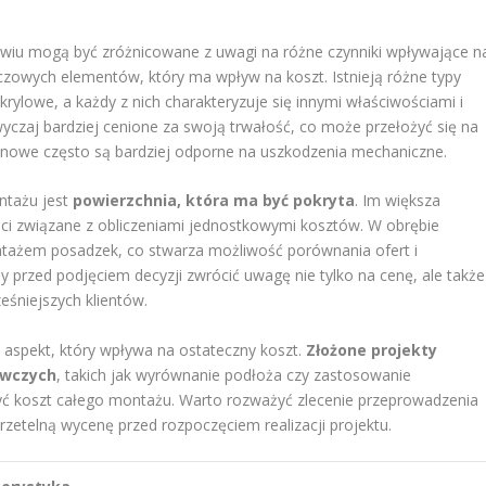
iu mogą być zróżnicowane z uwagi na różne czynniki wpływające n
czowych elementów, który ma wpływ na koszt. Istnieją różne typy
krylowe, a każdy z nich charakteryzuje się innymi właściwościami i
czaj bardziej cenione za swoją trwałość, co może przełożyć się na
etanowe często są bardziej odporne na uszkodzenia mechaniczne.
ntażu jest
powierzchnia, która ma być pokryta
. Im większa
ci związane z obliczeniami jednostkowymi kosztów. W obrębie
ontażem posadzek, co stwarza możliwość porównania ofert i
aby przed podjęciem decyzji zwrócić uwagę nie tylko na cenę, ale także
eśniejszych klientów.
 aspekt, który wpływa na ostateczny koszt.
Złożone projekty
awczych
, takich jak wyrównanie podłoża czy zastosowanie
ć koszt całego montażu. Warto rozważyć zlecenie przeprowadzenia
rzetelną wycenę przed rozpoczęciem realizacji projektu.