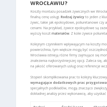
WROCŁAWIU?
Koszty montażu posadzek żywicznych we Wrocław
finalną cenę usługi.
Rodzaj żywicy
to jeden z klu
żywic, takie jak epoksydowe, poliuretanowe czy a
cenami. Na przykład, żywice epoksydowe są zazwy
wyższy koszt
materiałów
. Z kolei żywice poliur
Kolejnym czynnikiem wpływającym na koszty mo
powierzchnia, tym większe mogą być oszczędnoś
Wrocławia istnieją różne firmy zajmujące się m
znalezienia najkorzystniejszej opcji. Zaleca się, 
na jakość oferowanych usług oraz referencje wcz
Stopień skomplikowania prac to kolejny kluczowy
wymagające dodatkowych prac przygotow
specjalnych podkładów, mogą znacząco zwiększy
dokładnej analizy przez wykonawcę, aby uzyskać 