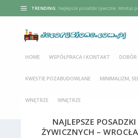
TRENDING:
Najlepsze posadzki żywiczne. Montaż po
HOME
WSPÓŁPRACA I KONTAKT
DOBÓR 
KWESTIE POZABUDOWLANE
MINIMALIZM, SE
WNĘTRZE
WNĘTRZE
NAJLEPSZE POSADZK
ŻYWICZNYCH – WROCŁAW