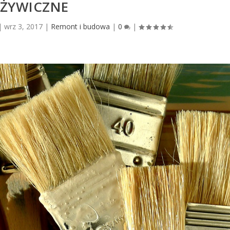
ŻYWICZNE
|
wrz 3, 2017
|
Remont i budowa
|
0
|