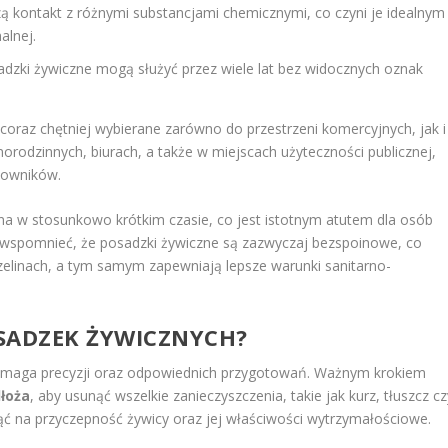
 kontakt z różnymi substancjami chemicznymi, co czyni je idealnym
alnej.
sadzki żywiczne mogą służyć przez wiele lat bez widocznych oznak
coraz chętniej wybierane zarówno do przestrzeni komercyjnych, jak i
odzinnych, biurach, a także w miejscach użyteczności publicznej,
kowników.
na w stosunkowo krótkim czasie, co jest istotnym atutem dla osób
 wspomnieć, że posadzki żywiczne są zazwyczaj bezspoinowe, co
czelinach, a tym samym zapewniają lepsze warunki sanitarno-
SADZEK ŻYWICZNYCH?
ymaga precyzji oraz odpowiednich przygotowań. Ważnym krokiem
łoża
, aby usunąć wszelkie zanieczyszczenia, takie jak kurz, tłuszcz cz
ąć na przyczepność żywicy oraz jej właściwości wytrzymałościowe.