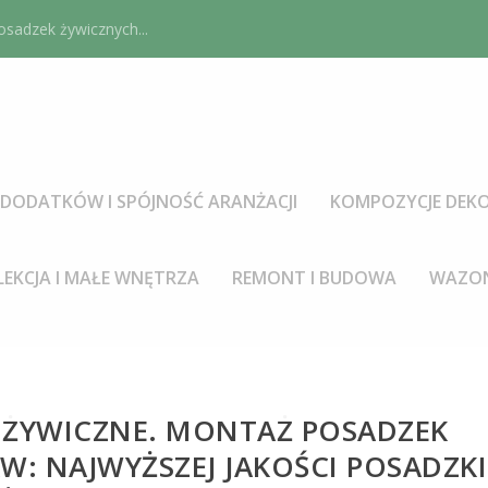
sadzek żywicznych...
DODATKÓW I SPÓJNOŚĆ ARANŻACJI
KOMPOZYCJE DEKO
LEKCJA I MAŁE WNĘTRZA
REMONT I BUDOWA
WAZON
I ŻYWICZNE. MONTAŻ POSADZEK
: NAJWYŻSZEJ JAKOŚCI POSADZKI