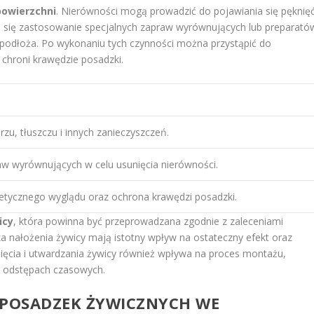
owierzchni
. Nierówności mogą prowadzić do pojawiania się pęknię
eca się zastosowanie specjalnych zapraw wyrównujących lub preparató
podłoża. Po wykonaniu tych czynności można przystąpić do
 chroni krawędzie posadzki.
rzu, tłuszczu i innych zanieczyszczeń.
aw wyrównujących w celu usunięcia nierówności.
etycznego wyglądu oraz ochrona krawędzi posadzki.
icy
, która powinna być przeprowadzana zgodnie z zaleceniami
a nałożenia żywicy mają istotny wpływ na ostateczny efekt oraz
nięcia i utwardzania żywicy również wpływa na proces montażu,
h odstępach czasowych.
 POSADZEK ŻYWICZNYCH WE