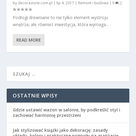
by
decorazione.com.pl
|
lip 4, 2017
|
Remont i budowa
|
0
|
Podłogi drewniane to nie tylko element wystroju
wnętrza, ale również inwestycja, która wymaga...
READ MORE
OSTATNIE WPISY
Gdzie ustawić wazon w salonie, by podkreślić styl i
zachować harmonię przestrzeni
Jak stylizować książki jako dekorację: zasady
układu, kolory i praktyczne pomysły na aranżację