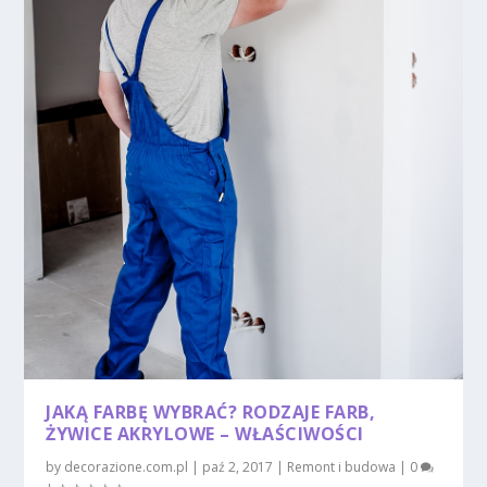
JAKĄ FARBĘ WYBRAĆ? RODZAJE FARB,
ŻYWICE AKRYLOWE – WŁAŚCIWOŚCI
by
decorazione.com.pl
|
paź 2, 2017
|
Remont i budowa
|
0