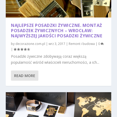
NAJLEPSZE POSADZKI ŻYWICZNE. MONTAŻ
POSADZEK ŻYWICZNYCH – WROCŁAW:
NAJWYŻSZEJ JAKOŚCI POSADZKI ŻYWICZNE
by
decorazione.com.pl
|
wrz 3, 2017
|
Remont i budowa
|
0
|
Posadzki żywiczne zdobywają coraz większą
popularność wśród właścicieli nieruchomości, a ich...
READ MORE