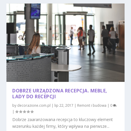
DOBRZE URZĄDZONA RECEPCJA. MEBLE,
LADY DO RECEPCJI
by
decorazione.com.pl
|
lip 22, 2017
|
Remont i budowa
|
0
|
Dobrze zaaranżowana recepcja to kluczowy element
wizerunku każdej firmy, który wpływa na pierwsze...