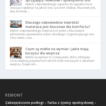
sprzyjający relaksowi i spokojnemu snu
Wybór odpowiedniego zapachu do sypialni może
znacząco wpłynąć na jakość snu i poziom relaksu. Kluczowe jest,
aby aromaty …
Dlaczego odpowiednia twardość
materaca jest kluczowa dla komfortu?
Wybór odpowiedniego materaca to jeden z kluczowych
elementów zapewnienia sobie zdrowego i regenerującego snu.
Choć wielu z nas …
Czym są meble na wymiar i jakie mają
korzyści dla wnętrza
Meble na wymiar to rozwiązanie, które zdobywa
coraz większą popularność wśród osób marzących o idealnym
wnętrzu. Dzięki nim …
REMONT
Zabezpieczone podłogi – farba z żywicy epoksydowej –