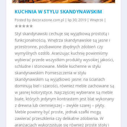
KUCHNIA W STYLU SKANDYNAWSKIM
Posted by
decorazione.com.pl
|
lip 30, 2019
|
Wnętrze
|
Styl skandynawski cechuje się wyjątkową prostotą i
funkcjonalnością. Wnętrza skandynawskie są jasne i
przestronne, pozbawione zbędnych zdobień czy
wymyślnych ozdób. Aranżując kuchnię powinniśmy
wybierać przede wszystkim produkty wysokiej jakości,
schludne i stonowane. Meble kuchenne w stylu
skandynawskim Pomieszczenia w stylu
skandynawskim są wyjątkowo jasne: na ścianach
dominują biel i szarości, również meble zachowane są
w jasnej kolorystyce. Najczęściej wybierane są meble
białe, których jedynym kontrastem jest blat wykonany
z drewna lub ciemniejszej – zwykle szarej – płyty.
Meble powinny być proste, jednak szafki mogą
zawierać przeszklenia czy delikatne zdobienia. W
aranżacjach wykorzystuje się również proste stoły i