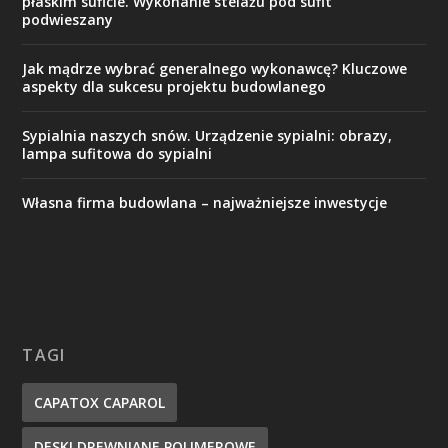
płaskim suficie. Wykonanie stelażu pod sufit
podwieszany
Jak mądrze wybrać generalnego wykonawcę? Kluczowe
aspekty dla sukcesu projektu budowlanego
Sypialnia naszych snów. Urządzenie sypialni: obrazy,
lampa sufitowa do sypialni
Własna firma budowlana – najważniejsze inwestycje
TAGI
CAPATOX CAPAROL
DESKI DREWNIANE POLIMEROWE