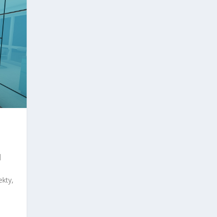
|
ekty,