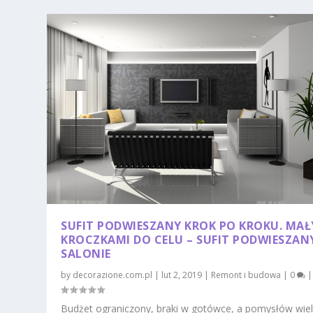
SUFIT PODWIESZANY KROK PO KROKU. MAŁ
KROCZKAMI DO CELU – SUFIT PODWIESZAN
SALONIE
by
decorazione.com.pl
|
lut 2, 2019
|
Remont i budowa
|
0
|
Budżet ograniczony, braki w gotówce, a pomysłów wie