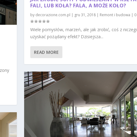
FALI, LUB KOŁA? FALA, A MOŻE KOŁO?
by
decorazione.com.pl
|
gru 31, 2018
|
Remont i budowa
|
Wiele pomysłów, marzeń, ale jak zrobić, coś z niczeg
uzyskać pożądany efekt? Dzisiejsza...
T
READ MORE
|
rzony