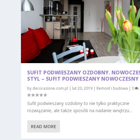
SUFIT PODWIESZANY OZDOBNY. NOWOCZE
STYL – SUFIT PODWIESZANY NOWOCZESNY
by
decorazione.com.pl
|
lut 20, 2019
|
Remont i budowa
|
0
Sufit podwieszany ozdobny to nie tylko praktyczne
rozwiązanie, ale także sposób na nadanie wnętrzu...
READ MORE