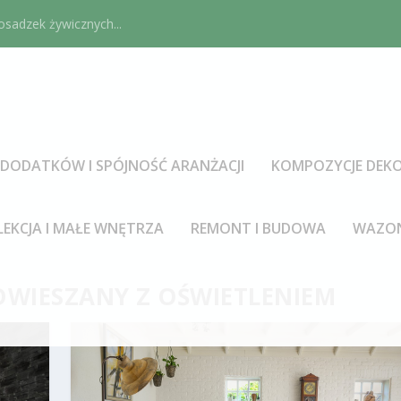
sadzek żywicznych...
DODATKÓW I SPÓJNOŚĆ ARANŻACJI
KOMPOZYCJE DEKO
LEKCJA I MAŁE WNĘTRZA
REMONT I BUDOWA
WAZON
ODWIESZANY Z OŚWIETLENIEM