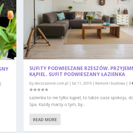
SUFITY PODWIESZANE RZESZÓW. PRZYJE
SNY
KĄPIEL. SUFIT PODWIESZANY ŁAZIENKA
by
decorazione.com.pl
|
lut 11, 2019
|
Remont i budowa
|
0
|
Łazienka to nie tylko kąpiel, to także oaza spokoju,
Spa. Każdy marzy o tym, by...
READ MORE