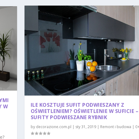
YMI
ILE KOSZTUJE SUFIT PODWIESZANY Z
Y W
OŚWIETLENIEM? OŚWIETLENIE W SUFICIE –
SUFITY PODWIESZANE RYBNIK
by
decorazione.com.pl
|
sty 31, 2019
|
Remont i budowa
|
0
le?