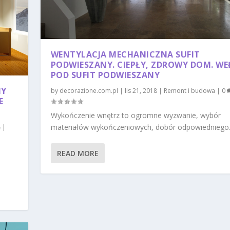
WENTYLACJA MECHANICZNA SUFIT
PODWIESZANY. CIEPŁY, ZDROWY DOM. W
POD SUFIT PODWIESZANY
NY
by
decorazione.com.pl
|
lis 21, 2018
|
Remont i budowa
|
0
E
Wykończenie wnętrz to ogromne wyzwanie, wybór
materiałów wykończeniowych, dobór odpowiedniego..
|
READ MORE