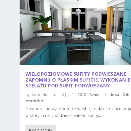
WIELOPOZIOMOWE SUFITY PODWIESZANE.
ZAPOMNIJ O PŁASKIM SUFICIE. WYKONANIE
STELAŻU POD SUFIT PODWIESZANY
by
decorazione.com.pl
|
lis 11, 2018
|
Remont i budowa
|
0
Nowoczesne wykończenie wnętrz, to daleko idące proj
w których nie znajdziesz białego sufity,...
READ MORE