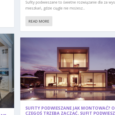
Sufity podwieszane to świetne rozwiązanie dla za wy
mieszkań, gdzie ciągle nie możesz...
READ MORE
SUFITY PODWIESZANE JAK MONTOWAĆ? 
CZEGOŚ TRZEBA ZACZĄĆ. SUFIT PODWIES