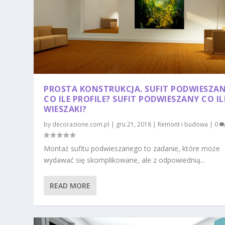
PROSTA KONSTRUKCJA. SUFIT PODWIESZA
CO ILE PROFILE? SUFIT PODWIESZANY CO IL
WIESZAKI?
by
decorazione.com.pl
|
gru 21, 2018
|
Remont i budowa
|
0
Montaż sufitu podwieszanego to zadanie, które może
wydawać się skomplikowane, ale z odpowiednią...
READ MORE