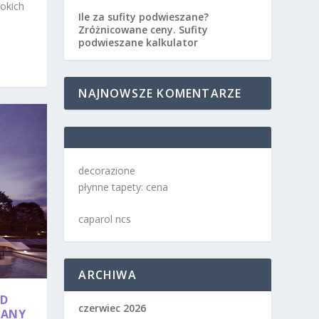
sokich
Ile za sufity podwieszane?
Zróżnicowane ceny. Sufity
podwieszane kalkulator
NAJNOWSZE KOMENTARZE
decorazione
płynne tapety: cena
caparol ncs
ARCHIWA
OD
czerwiec 2026
ZANY