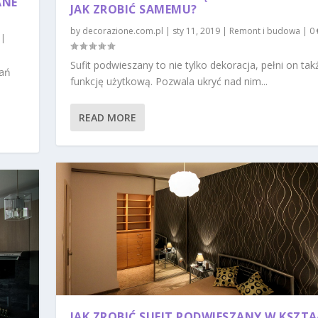
ANE
JAK ZROBIĆ SAMEMU?
by
decorazione.com.pl
|
sty 11, 2019
|
Remont i budowa
|
0
|
Sufit podwieszany to nie tylko dekoracja, pełni on tak
tań
funkcję użytkową. Pozwala ukryć nad nim...
READ MORE
JAK ZROBIĆ SUFIT PODWIESZANY W KSZTA