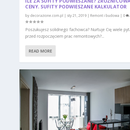
ILE ZA SUFITY PODWIESZANE? ZRÓŻNICOW
CENY. SUFITY PODWIESZANE KALKULATOR
by
decorazione.com.pl
|
sty 21, 2019
|
Remont i budowa
|
0
Poszukujesz solidnego fachowca? Nurtuje Cię wiele py
przed rozpoczęciem prac remontowych?...
READ MORE