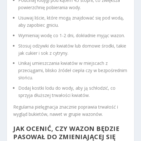
Podcinaj łodygi pod kątem 45 stopni, co zwiększa
powierzchnię pobierania wody.
Usuwaj liście, które mogą znajdować się pod wodą,
aby zapobiec gniciu.
Wymieniaj wodę co 1-2 dni, dokładnie myjąc wazon.
Stosuj odżywki do kwiatów lub domowe środki, takie
jak cukier i sok z cytryny.
Unikaj umieszczania kwiatów w miejscach z
przeciągami, blisko źródeł ciepła czy w bezpośrednim
słońcu.
Dodaj kostki lodu do wody, aby ją schłodzić, co
sprzyja dłuższej trwałości kwiatów.
Regularna pielęgnacja znacznie poprawia trwałość i
wygląd bukietów, nawet w grupie wazonów.
JAK OCENIĆ, CZY WAZON BĘDZIE
PASOWAŁ DO ZMIENIAJĄCEJ SIĘ