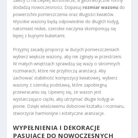
zależy Ci na ciepłej atmosferze, a geometryczne formy
dodadzą nowoczesności. Dopasuj
rozmiar wazonu
do
powierzchni pomieszczenia oraz długości kwiatów.
Wysokie wazony będą odpowiednie do długich łodyg,
natomiast niskie, szerokie naczynia skomponują się
lepiej z bujnymi bukietami.
Przyjmij zasady proporcji: w dużych pomieszczeniach
wybierz większe wazony, aby nie zginęły w przestrzeni.
W małych wnętrzach sprawdzą się wazy o skromnych
rozmiarach, które nie przytłoczą aranżacji. Aby
zachować stabilność kompozycji kwiatowej, wybierz
wazony z szeroką podstawą, które zapobiegną
przewracaniu się. Upewnij się, że wazon jest
wystarczająco ciężki, aby utrzymać długie łodygi w
pionie. Dzięki właściwemu doborowi kształtu i rozmiaru,
stworzycie harmonijne i estetyczne aranżacje.
WYPEŁNIENIA I DEKORACJE
PASUJĄCE DO NOWOCZESNYCH