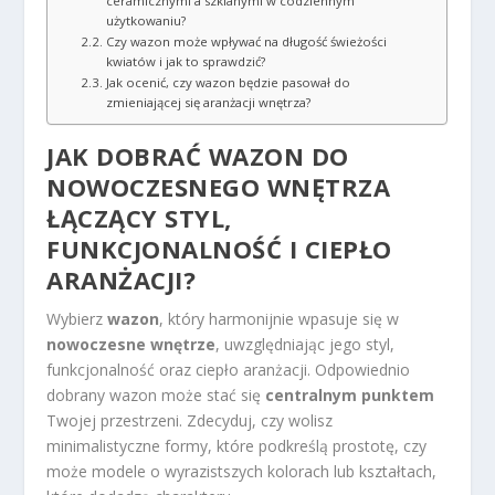
ceramicznymi a szklanymi w codziennym
użytkowaniu?
Czy wazon może wpływać na długość świeżości
kwiatów i jak to sprawdzić?
Jak ocenić, czy wazon będzie pasował do
zmieniającej się aranżacji wnętrza?
JAK DOBRAĆ
WAZON DO
NOWOCZESNEGO WNĘTRZA
ŁĄCZĄCY STYL,
FUNKCJONALNOŚĆ I CIEPŁO
ARANŻACJI?
Wybierz
wazon
, który harmonijnie wpasuje się w
nowoczesne wnętrze
, uwzględniając jego styl,
funkcjonalność oraz ciepło aranżacji. Odpowiednio
dobrany wazon może stać się
centralnym punktem
Twojej przestrzeni. Zdecyduj, czy wolisz
minimalistyczne formy, które podkreślą prostotę, czy
może modele o wyrazistszych kolorach lub kształtach,