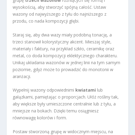
grupę
trzech wazonów
różniących się formą i
wysokością, aby stworzyć spójną całość. Ustaw
wazony od najwyższego z tyłu do najniższego z
przodu, co nada kompozycji głębi.
Staraj się, aby dwa wazy miały podobną tonację, a
trzeci stanowił kolorystyczny akcent. Mieszaj style,
materiały i faktury, na przykład szkło, ceramikę oraz
metal, co doda kompozycji eklektycznego charakteru.
Unikaj układania wazonów w jednej linii na tym samym
poziomie, gdyż może to prowadzić do monotonii w
aranżacji.
Wypełnij wazony odpowiednimi
kwiatami
lub
gałązkami, pamiętając o proporcjach. Ułóż rośliny tak,
aby większe były umieszczone centralnie lub z tyłu, a
mniejsze na bokach. Dzięki temu osiągniesz
równowagę kolorów i form.
Postaw stworzoną grupę w widocznym miejscu, na