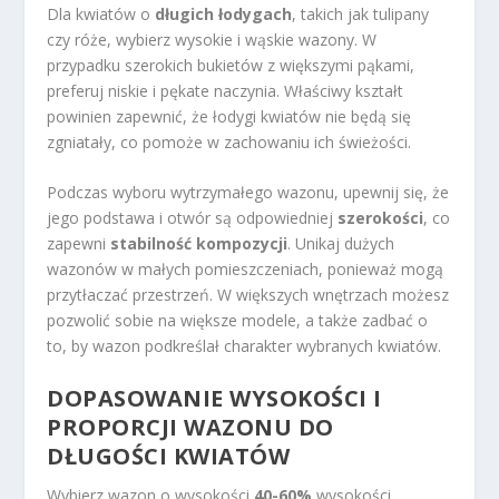
Dla kwiatów o
długich łodygach
, takich jak tulipany
czy róże, wybierz wysokie i wąskie wazony. W
przypadku szerokich bukietów z większymi pąkami,
preferuj niskie i pękate naczynia. Właściwy kształt
powinien zapewnić, że łodygi kwiatów nie będą się
zgniatały, co pomoże w zachowaniu ich świeżości.
Podczas wyboru wytrzymałego wazonu, upewnij się, że
jego podstawa i otwór są odpowiedniej
szerokości
, co
zapewni
stabilność kompozycji
. Unikaj dużych
wazonów w małych pomieszczeniach, ponieważ mogą
przytłaczać przestrzeń. W większych wnętrzach możesz
pozwolić sobie na większe modele, a także zadbać o
to, by wazon podkreślał charakter wybranych kwiatów.
DOPASOWANIE WYSOKOŚCI I
PROPORCJI WAZONU DO
DŁUGOŚCI KWIATÓW
Wybierz wazon o wysokości
40-60%
wysokości