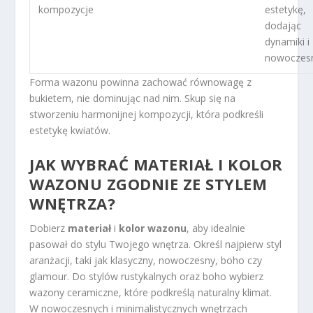
kompozycje
estetykę,
dodając
dynamiki i
nowoczesn
Forma wazonu powinna zachować równowagę z
bukietem, nie dominując nad nim. Skup się na
stworzeniu harmonijnej kompozycji, która podkreśli
estetykę kwiatów.
JAK WYBRAĆ MATERIAŁ I KOLOR
WAZONU ZGODNIE ZE STYLEM
WNĘTRZA?
Dobierz
materiał
i
kolor wazonu
, aby idealnie
pasował do stylu Twojego wnętrza. Określ najpierw styl
aranżacji, taki jak klasyczny, nowoczesny, boho czy
glamour. Do stylów rustykalnych oraz boho wybierz
wazony ceramiczne, które podkreślą naturalny klimat.
W nowoczesnych i minimalistycznych wnętrzach