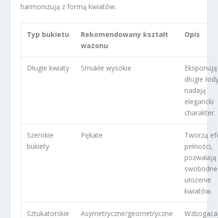
harmonizują z formą kwiatów.
Typ bukietu
Rekomendowany kształt
Opis
wazonu
Długie kwiaty
Smukłe wysokie
Eksponują
długie łody
nadają
elegancki
charakter.
Szerokie
Pękate
Tworzą ef
bukiety
pełności,
pozwalają
swobodne
ułożenie
kwiatów.
Sztukatorskie
Asymetryczne/geometryczne
Wzbogaca