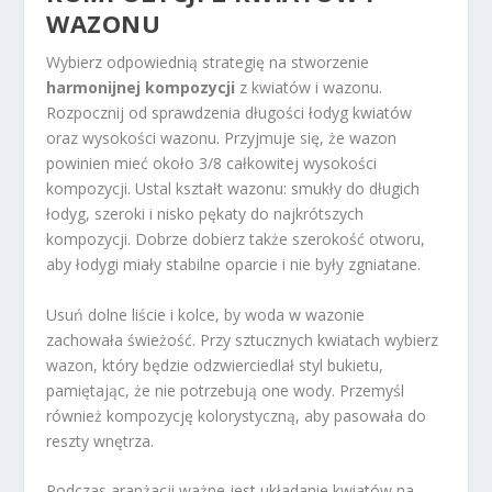
WAZONU
Wybierz odpowiednią strategię na stworzenie
harmonijnej kompozycji
z kwiatów i wazonu.
Rozpocznij od sprawdzenia długości łodyg kwiatów
oraz wysokości wazonu. Przyjmuje się, że wazon
powinien mieć około 3/8 całkowitej wysokości
kompozycji. Ustal kształt wazonu: smukły do długich
łodyg, szeroki i nisko pękaty do najkrótszych
kompozycji. Dobrze dobierz także szerokość otworu,
aby łodygi miały stabilne oparcie i nie były zgniatane.
Usuń dolne liście i kolce, by woda w wazonie
zachowała świeżość. Przy sztucznych kwiatach wybierz
wazon, który będzie odzwierciedlał styl bukietu,
pamiętając, że nie potrzebują one wody. Przemyśl
również kompozycję kolorystyczną, aby pasowała do
reszty wnętrza.
Podczas aranżacji ważne jest układanie kwiatów na