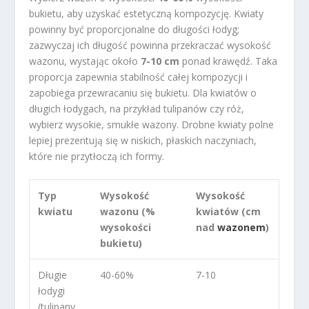
bukietu, aby uzyskać estetyczną kompozycję. Kwiaty
powinny być proporcjonalne do długości łodyg;
zazwyczaj ich długość powinna przekraczać wysokość
wazonu, wystając około
7-10 cm
ponad krawędź. Taka
proporcja zapewnia stabilność całej kompozycji i
zapobiega przewracaniu się bukietu. Dla kwiatów o
długich łodygach, na przykład tulipanów czy róż,
wybierz wysokie, smukłe wazony. Drobne kwiaty polne
lepiej prezentują się w niskich, płaskich naczyniach,
które nie przytłoczą ich formy.
Typ
Wysokość
Wysokość
kwiatu
wazonu (%
kwiatów (cm
wysokości
nad
wazonem
)
bukietu)
Długie
40-60%
7-10
łodygi
(tulipany,