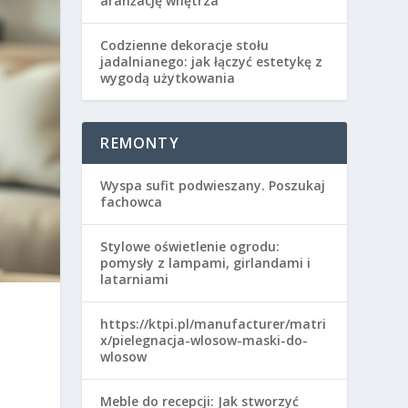
aranżację wnętrza
Codzienne dekoracje stołu
jadalnianego: jak łączyć estetykę z
wygodą użytkowania
REMONTY
Wyspa sufit podwieszany. Poszukaj
fachowca
Stylowe oświetlenie ogrodu:
pomysły z lampami, girlandami i
latarniami
https://ktpi.pl/manufacturer/matri
x/pielegnacja-wlosow-maski-do-
wlosow
Meble do recepcji: Jak stworzyć