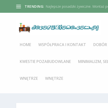
TRENDING:
Najlepsze posadzki żywiczne. Montaż po
HOME
WSPÓŁPRACA I KONTAKT
DOBÓR 
KWESTIE POZABUDOWLANE
MINIMALIZM, SE
WNĘTRZE
WNĘTRZE