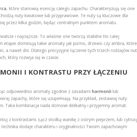
rca
, które stanowią esencję całego zapachu. Charakteryzują się one
j wchodzą nuty kwiatowe lub przyprawowe. Te nuty są kluczowe dla
 się przez kilka godzin, będąc centralnym punktem aromatu.
trwalsze i najcięższe. To właśnie one tworzą stabilne tło całej
m etapie dominują takie aromaty jak piżmo, drzewo czy ambra, któr
n, a nawet dni. Dlatego precyzyjne łączenie tych trzech rodzajów nu
h, który rozwija się w czasie.
MONII I KONTRASTU PRZY ŁĄCZENIU
cząc odpowiednio aromaty zgodnie z zasadami
harmonii
lub
eraj zapachy, które się uzupełniają. Na przykład, zestawiaj nuty
i. Taka kombinacja nada domowi delikatny i przyjemny aromat.
tuj z kontrastami. Łącz słodką wanilię z ostrym pieprzem, lub cytrus
a technika dodaje charakteru i oryginalności Twoim zapachowym