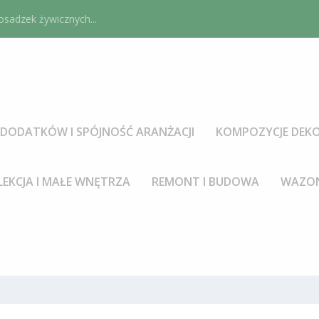
sadzek żywicznych...
DODATKÓW I SPÓJNOŚĆ ARANŻACJI
KOMPOZYCJE DEKO
LEKCJA I MAŁE WNĘTRZA
REMONT I BUDOWA
WAZON