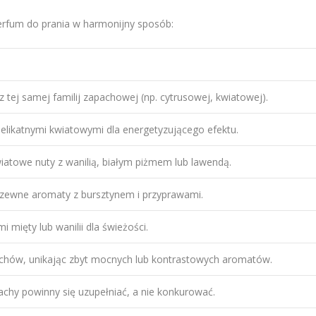
erfum do prania w harmonijny sposób:
z tej samej familij zapachowej (np. cytrusowej, kwiatowej).
delikatnymi kwiatowymi dla energetyzującego efektu.
atowe nuty z wanilią, białym piżmem lub lawendą.
drzewne aromaty z bursztynem i przyprawami.
 mięty lub wanilii dla świeżości.
chów, unikając zbyt mocnych lub kontrastowych aromatów.
achy powinny się uzupełniać, a nie konkurować.