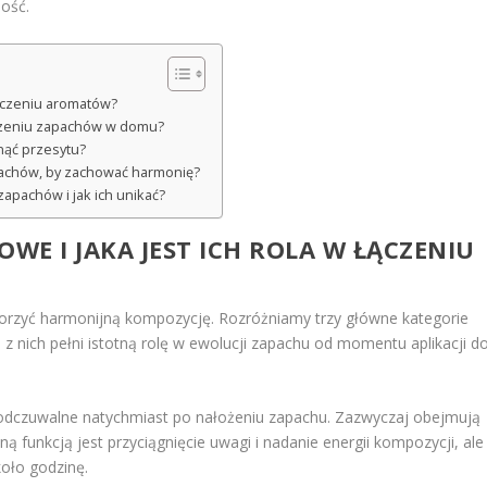
ość.
 łączeniu aromatów?
ączeniu zapachów w domu?
nąć przesytu?
apachów, by zachować harmonię?
 zapachów i jak ich unikać?
OWE I JAKA JEST ICH ROLA W ŁĄCZENIU
worzyć harmonijną kompozycję. Rozróżniamy trzy główne kategorie
 z nich pełni istotną rolę w ewolucji zapachu od momentu aplikacji d
ą odczuwalne natychmiast po nałożeniu zapachu. Zazwyczaj obejmują
 funkcją jest przyciągnięcie uwagi i nadanie energii kompozycji, ale
koło godzinę.