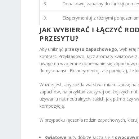
8.
Dopasowuj zapachy do funkcji pomieszc
9.
Eksperymentuj z różnymi połączeniami
JAK WYBIERAĆ I ŁĄCZYĆ R
PRZESYTU?
Aby uniknąć
przesytu zapachowego
, wybieraj
kontrast. Przykładowo, łącz aromaty kwiatowe z
uwagę na wzajemne dopełnianie się zapachów; un
do dysonansu. Eksperymentuj, ale pamiętaj, że 
Ważne jest, aby każda warstwa miała szansę na r
zapachów, na przykład zaczynaj od lżejszych nut,
używaniu nut neutralnych, takich jak piżmo czy w
kompozycję.
W przypadku łączenia rodzin zapachowych, kieru
Kwiatowe
nuty dobrze łączą się z
owocowym