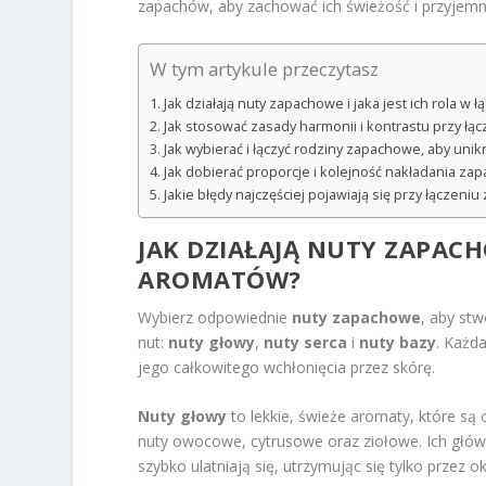
zapachów, aby zachować ich świeżość i przyjemn
W tym artykule przeczytasz
Jak działają nuty zapachowe i jaka jest ich rola w
Jak stosować zasady harmonii i kontrastu przy ł
Jak wybierać i łączyć rodziny zapachowe, aby unik
Jak dobierać proporcje i kolejność nakładania z
Jakie błędy najczęściej pojawiają się przy łączeniu
JAK DZIAŁAJĄ NUTY ZAPACH
AROMATÓW?
Wybierz odpowiednie
nuty zapachowe
, aby st
nut:
nuty głowy
,
nuty serca
i
nuty bazy
. Każda
jego całkowitego wchłonięcia przez skórę.
Nuty głowy
to lekkie, świeże aromaty, które s
nuty owocowe, cytrusowe oraz ziołowe. Ich główną
szybko ulatniają się, utrzymując się tylko przez o