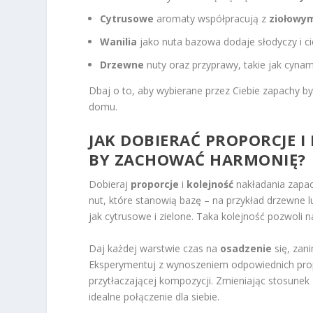
Cytrusowe
aromaty współpracują z
ziołowy
Wanilia
jako nuta bazowa dodaje słodyczy i c
Drzewne
nuty oraz przyprawy, takie jak cynam
Dbaj o to, aby wybierane przez Ciebie zapachy b
domu.
JAK DOBIERAĆ PROPORCJE 
BY ZACHOWAĆ HARMONIĘ?
Dobieraj
proporcje
i
kolejność
nakładania zapa
nut, które stanowią bazę – na przykład drzewne 
jak cytrusowe i zielone. Taka kolejność pozwoli 
Daj każdej warstwie czas na
osadzenie
się, zan
Eksperymentuj z wynoszeniem odpowiednich prop
przytłaczającej kompozycji. Zmieniając stosunek 
idealne połączenie dla siebie.