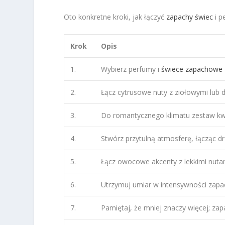
Oto konkretne kroki, jak łączyć
zapachy świec
i p
Krok
Opis
1.
Wybierz perfumy i
świece zapachowe
2.
Łącz cytrusowe nuty z ziołowymi lub 
3.
Do romantycznego klimatu zestaw kwi
4.
Stwórz przytulną atmosferę, łącząc 
5.
Łącz owocowe akcenty z lekkimi nutami
6.
Utrzymuj umiar w intensywności zapa
7.
Pamiętaj, że mniej znaczy więcej; zap