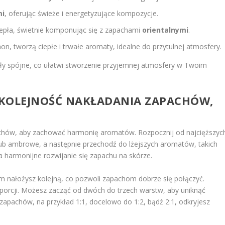
mi
, oferując świeże i energetyzujące kompozycje.
iepła, świetnie komponując się z zapachami
orientalnymi
.
on, tworzą ciepłe i trwałe aromaty, idealne do przytulnej atmosfery.
yły spójne, co ułatwi stworzenie przyjemnej atmosfery w Twoim
I KOLEJNOŚĆ NAKŁADANIA ZAPACHÓW,
chów, aby zachować harmonię aromatów. Rozpocznij od najcięższyc
lub ambrowe, a następnie przechodź do lżejszych aromatów, takich
na harmonijne rozwijanie się zapachu na skórze.
im nałożysz kolejną, co pozwoli zapachom dobrze się połączyć.
orcji. Możesz zacząć od dwóch do trzech warstw, aby uniknąć
zapachów, na przykład 1:1, docelowo do 1:2, bądź 2:1, odkryjesz