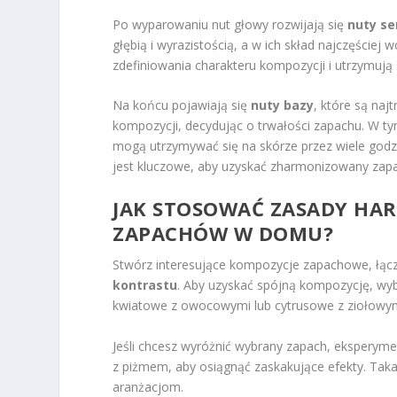
Po wyparowaniu nut głowy rozwijają się
nuty se
głębią i wyrazistością, a w ich skład najczęście
zdefiniowania charakteru kompozycji i utrzymują
Na końcu pojawiają się
nuty bazy
, które są naj
kompozycji, decydując o trwałości zapachu. W ty
mogą utrzymywać się na skórze przez wiele godzi
jest kluczowe, aby uzyskać zharmonizowany zapac
JAK STOSOWAĆ ZASADY HAR
ZAPACHÓW W DOMU?
Stwórz interesujące kompozycje zapachowe, łą
kontrastu
. Aby uzyskać spójną kompozycję, wybi
kwiatowe z owocowymi lub cytrusowe z ziołowym
Jeśli chcesz wyróżnić wybrany zapach, eksperymen
z piżmem, aby osiągnąć zaskakujące efekty. Tak
aranżacjom.