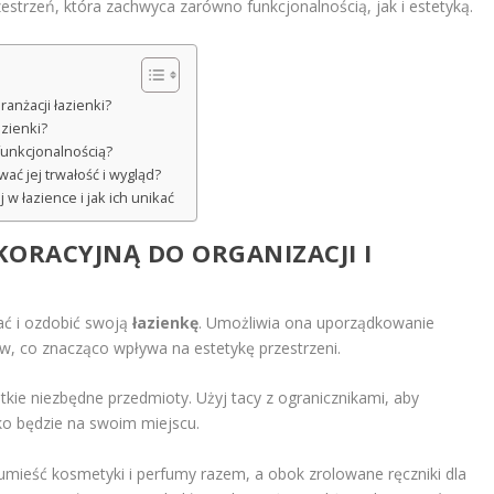
zestrzeń, która zachwyca zarówno funkcjonalnością, jak i estetyką.
ranżacji łazienki?
azienki?
 funkcjonalnością?
ać jej trwałość i wygląd?
w łazience i jak ich unikać
KORACYJNĄ DO ORGANIZACJI I
ać i ozdobić swoją
łazienkę
. Umożliwia ona uporządkowanie
, co znacząco wpływa na estetykę przestrzeni.
kie niezbędne przedmioty. Użyj tacy z ogranicznikami, aby
tko będzie na swoim miejscu.
umieść kosmetyki i perfumy razem, a obok zrolowane ręczniki dla