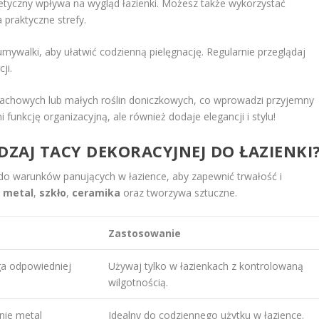
etyczny wpływa na wygląd łazienki. Możesz także wykorzystać
 praktyczne strefy.
mywalki, aby ułatwić codzienną pielęgnację. Regularnie przeglądaj
ji.
pachowych lub małych roślin doniczkowych, co wprowadzi przyjemny
i funkcję organizacyjną, ale również dodaje elegancji i stylu!
ODZAJ
TACY DEKORACYJNEJ
DO ŁAZIENKI
o warunków panujących w łazience, aby zapewnić trwałość i
,
metal
,
szkło
,
ceramika
oraz tworzywa sztuczne.
Zastosowanie
ga odpowiedniej
Używaj tylko w łazienkach z kontrolowaną
wilgotnością.
nie metal
Idealny do codziennego użytku w łazience.