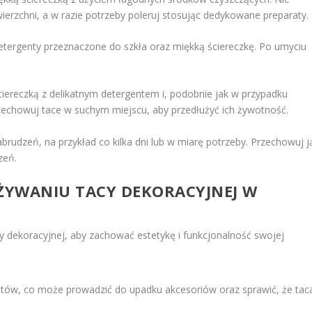
ierzchni, a w razie potrzeby poleruj stosując dedykowane preparaty.
etergenty przeznaczone do szkła oraz miękką ściereczkę. Po umyciu
ciereczką z delikatnym detergentem i, podobnie jak w przypadku
zechowuj tace w suchym miejscu, aby przedłużyć ich żywotność.
zabrudzeń, na przykład co kilka dni lub w miarę potrzeby. Przechowuj j
zeń.
UŻYWANIU TACY DEKORACYJNEJ W
y dekoracyjnej, aby zachować estetykę i funkcjonalność swojej
iotów, co może prowadzić do upadku akcesoriów oraz sprawić, że tac