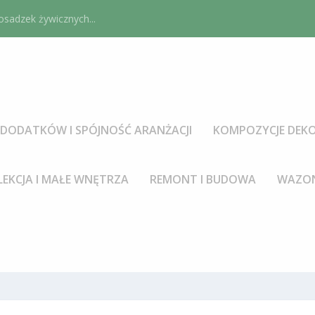
sadzek żywicznych...
DODATKÓW I SPÓJNOŚĆ ARANŻACJI
KOMPOZYCJE DEKO
LEKCJA I MAŁE WNĘTRZA
REMONT I BUDOWA
WAZON