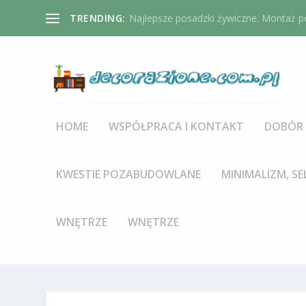
TRENDING:
Najlepsze posadzki żywiczne. Montaż po
HOME
WSPÓŁPRACA I KONTAKT
DOBÓR 
KWESTIE POZABUDOWLANE
MINIMALIZM, SE
WNĘTRZE
WNĘTRZE