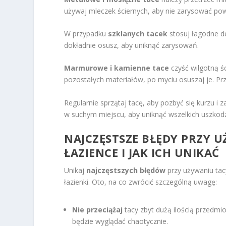
używaj mleczek ściernych, aby nie zarysować pow
W przypadku
szklanych tacek
stosuj łagodne d
dokładnie osusz, aby uniknąć zarysowań.
Marmurowe i kamienne tace
czyść wilgotną ś
pozostałych materiałów, po myciu osuszaj je. Pr
Regularnie sprzątaj tacę, aby pozbyć się kurzu i 
w suchym miejscu, aby uniknąć wszelkich uszkod
NAJCZĘSTSZE BŁĘDY PRZY 
ŁAZIENCE I JAK ICH UNIKAĆ
Unikaj
najczęstszych błędów
przy używaniu tac
łazienki. Oto, na co zwrócić szczególną uwagę:
Nie przeciążaj
tacy zbyt dużą ilością przedm
będzie wyglądać chaotycznie.