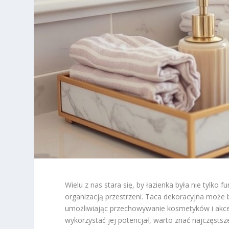
Wielu z nas stara się, by łazienka była nie tylko 
organizacją przestrzeni. Taca dekoracyjna może
umożliwiając przechowywanie kosmetyków i akce
wykorzystać jej potencjał, warto znać najczęstsz