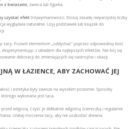
n z kwiatami
, świeca lub figurka.
by uzyskać efekt
trójwymiarowości. Stosuj zasadę nieparzystej liczby
cja wyglądała naturalnie. Użyj podstawek lub książek do
ji.
c tacy. Pozwól elementom „oddychać” poprzez odpowiednią ilość
e, eksperymentując z układem dla najlepszych efektów. Nie bój się
osowanie dekoracji do zmieniających się nastrojów i okazji.
JNĄ W ŁAZIENCE, ABY ZACHOWAĆ JEJ
wałość i estetyka były zawsze na wysokim poziomie. Sposoby
 z którego wykonana jest taca.
zed wilgocią. Czyść je delikatnie wilgotną ściereczką i regularnie
hania. Unikaj moczenia tacy, aby nie uszkodzić drewna.
ękką ściereczką z użyciem łagodnych środków czyszczących. Nie