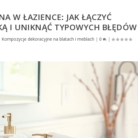
A W ŁAZIENCE: JAK ŁĄCZYĆ
YKĄ I UNIKNĄĆ TYPOWYCH BŁĘDÓW
|
Kompozycje dekoracyjne na blatach i meblach
|
0
|