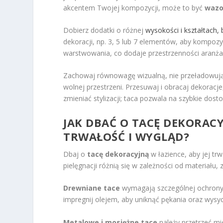
akcentem Twojej kompozycji, może to być
wazo
Dobierz dodatki o różnej
wysokości i kształtach, 
dekoracji, np. 3, 5 lub 7 elementów, aby kompozy
warstwowania, co dodaje przestrzenności aranżac
Zachowaj równowagę wizualną, nie przeładowują
wolnej przestrzeni. Przesuwaj i obracaj dekoracj
zmieniać stylizacji; taca pozwala na szybkie dost
JAK DBAĆ O TACĘ DEKORACY
TRWAŁOŚĆ I WYGLĄD?
Dbaj o
tacę dekoracyjną
w łazience, aby jej tr
pielęgnacji różnią się w zależności od materiału,
Drewniane tace
wymagają szczególnej ochrony pr
impregnij olejem, aby uniknąć pękania oraz wysyc
Metalowe i mosiężne tace
należy przetrzeć mi