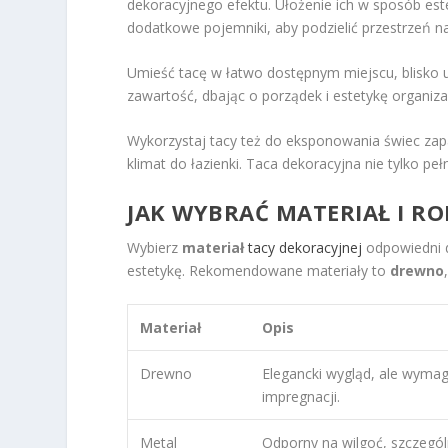
dekoracyjnego efektu. Ułożenie ich w sposób est
dodatkowe pojemniki, aby podzielić przestrzeń na
Umieść tacę w łatwo dostępnym miejscu, blisko u
zawartość, dbając o porządek i estetykę organizac
Wykorzystaj tacy też do eksponowania świec za
klimat do łazienki. Taca dekoracyjna nie tylko pełn
JAK WYBRAĆ MATERIAŁ I R
Wybierz
materiał
tacy dekoracyjnej
odpowiedni d
estetykę. Rekomendowane materiały to
drewno
Materiał
Opis
Drewno
Elegancki wygląd, ale wyma
impregnacji.
Metal
Odporny na wilgoć, szczegól