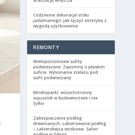
aranżację wnętrza
Codzienne dekoracje stołu
jadalnianego: jak łączyć estetykę z
wygodą użytkowania
REMONTY
Wielopoziomowe sufity
podwieszane. Zapomnij o płaskim
suficie. Wykonanie stelażu pod
sufit podwieszany
Minikoparki: wszechstronny
sojusznik w budownictwie i nie
tylko
Zabezpieczenie podłóg
i
drewnianych. Lakierowanie podłóg
– Lakierobejca woskowa. Salon
podłóg w Gdynii