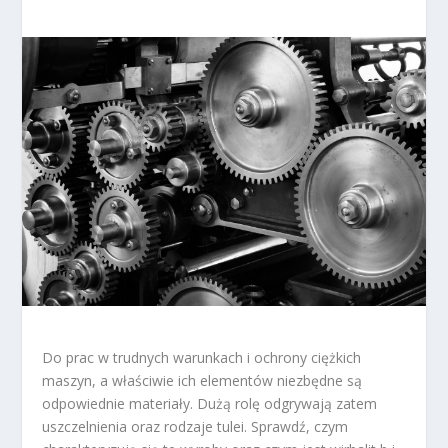
Do prac w trudnych warunkach i ochrony ciężkich
maszyn, a właściwie ich elementów niezbędne są
odpowiednie materiały. Dużą rolę odgrywają zatem
uszczelnienia oraz rodzaje tulei. Sprawdź, czym