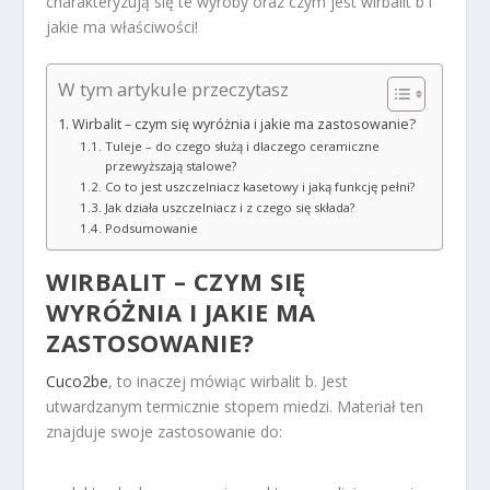
charakteryzują się te wyroby oraz czym jest wirbalit b i
jakie ma właściwości!
W tym artykule przeczytasz
Wirbalit – czym się wyróżnia i jakie ma zastosowanie?
Tuleje – do czego służą i dlaczego ceramiczne
przewyższają stalowe?
Co to jest uszczelniacz kasetowy i jaką funkcję pełni?
Jak działa uszczelniacz i z czego się składa?
Podsumowanie
WIRBALIT – CZYM SIĘ
WYRÓŻNIA I JAKIE MA
ZASTOSOWANIE?
Cuco2be
, to inaczej mówiąc wirbalit b. Jest
utwardzanym termicznie stopem miedzi. Materiał ten
znajduje swoje zastosowanie do: