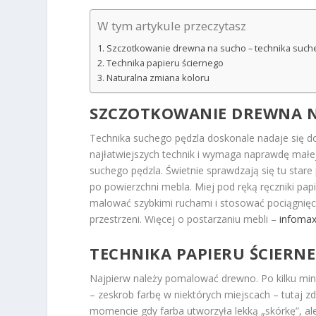
W tym artykule przeczytasz
Szczotkowanie drewna na sucho – technika such
Technika papieru ściernego
Naturalna zmiana koloru
SZCZOTKOWANIE DREWNA N
Technika suchego pędzla doskonale nadaje się d
najłatwiejszych technik i wymaga naprawdę małej
suchego pędzla. Świetnie sprawdzają się tu stare
po powierzchni mebla. Miej pod ręką ręczniki pap
malować szybkimi ruchami i stosować pociągnięci
przestrzeni. Więcej o postarzaniu mebli –
infomax
TECHNIKA PAPIERU ŚCIERN
Najpierw należy pomalować drewno. Po kilku min
– zeskrob farbę w niektórych miejscach – tutaj zd
momencie gdy farba utworzyła lekką „skórkę”, al