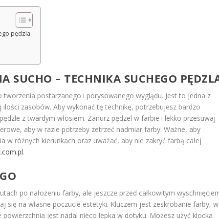
ego pędzla
A SUCHO – TECHNIKA SUCHEGO PĘDZL
o tworzenia postarzanego i porysowanego wyglądu. Jest to jedna z
 ilości zasobów. Aby wykonać tę technikę, potrzebujesz bardzo
 pędzle z twardym włosiem. Zanurz pędzel w farbie i lekko przesuwaj
ierowe, aby w razie potrzeby zetrzeć nadmiar farby. Ważne, aby
a w różnych kierunkach oraz uważać, aby nie zakryć farbą całej
.com.pl
.
EGO
utach po nałożeniu farby, ale jeszcze przed całkowitym wyschnięcie
aj się na własne poczucie estetyki. Kluczem jest zeskrobanie farby, w
e powierzchnia jest nadal nieco lepka w dotyku. Możesz użyć klocka