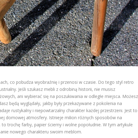
ch, co pobudza wyobraźnię i przenosi w czasie. Do tego styl retro
strialny. Jeśli szukasz mebli z odrobiną historii, nie musisz
żowych, ani wybierać się na poszukiwania w odległe miejsca. Możes
adasz będą wyglądały, jakby były przekazywane z pokolenia na
aje rustykalny i niepowtarzalny charakter każdej przestrzeni. Jest to
lnej domowej atmosfery. Istnieje milion różnych sposobów na
to trochę farby, papier ścierny i wolne popołudnie. W tym artykule
danie nowego charakteru swoim meblom.