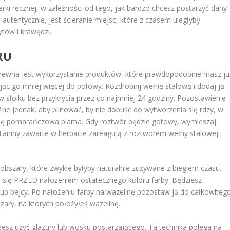
fierki ręcznej, w zależności od tego, jak bardzo chcesz postarzyć dany
autentycznie, jest ścieranie miejsc, które z czasem uległyby
tów i krawędzi.
RU
ewna jest wykorzystanie produktów, które prawdopodobnie masz ju
ając go mniej więcej do połowy. Rozdrobnij wełnę stalową i dodaj ją
w słoiku bez przykrycia przez co najmniej 24 godziny. Pozostawienie
żne jednak, aby pilnować, by nie dopuść do wytworzenia się rdzy, w
się pomarańczowa plama. Gdy roztwór będzie gotowy, wymieszaj
Taniny zawarte w herbacie zareagują z roztworem wełny stalowej i
 obszary, które zwykle byłyby naturalnie zużywane z biegiem czasu.
da się PRZED nałożeniem ostatecznego koloru farby. Będziesz
b bejcy. Po nałożeniu farby na wazelinę pozostaw ją do całkowiteg
szary, na których położyłeś wazelinę.
żesz użyć glazury lub wosku postarzającego. Ta technika polega na