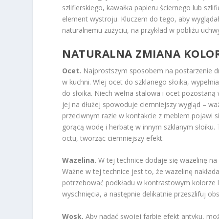
szlifierskiego, kawałka papieru ściernego lub szli
element wystroju. Kluczem do tego, aby wyglądał 
naturalnemu zużyciu, na przykład w pobliżu uchwy
NATURALNA ZMIANA KOLO
Ocet.
Najprostszym sposobem na postarzenie dr
w kuchni. Wlej ocet do szklanego słoika, wypełni
do słoika. Niech wełna stalowa i ocet pozostaną 
jej na dłużej spowoduje ciemniejszy wygląd – wa
przeciwnym razie w kontakcie z meblem pojawi 
gorącą wodę i herbatę w innym szklanym słoiku. 
octu, tworząc ciemniejszy efekt.
Wazelina.
W tej technice dodaje się wazelinę na
Ważne w tej technice jest to, że wazelinę nakła
potrzebować podkładu w kontrastowym kolorze lu
wyschnięcia, a następnie delikatnie przeszlifuj ob
Wosk.
Aby nadać swojej farbie efekt antyku, mo