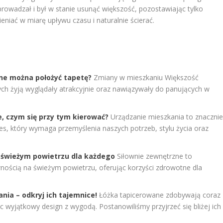
zprowadzał i był w stanie usunąć większość, pozostawiając tylko
eniać w miarę upływu czasu i naturalnie ścierać.
nne można położyć tapetę?
Zmiany w mieszkaniu Większość
rych żyją wyglądały atrakcyjnie oraz nawiązywały do panujących w
e, czym się przy tym kierować?
Urządzanie mieszkania to znaczni
ces, który wymaga przemyślenia naszych potrzeb, stylu życia oraz
a świeżym powietrzu dla każdego
Siłownie zewnętrzne to
wnością na świeżym powietrzu, oferując korzyści zdrowotne dla
nia – odkryj ich tajemnice!
Łóżka tapicerowane zdobywają coraz
 wyjątkowy design z wygodą. Postanowiliśmy przyjrzeć się bliżej ich