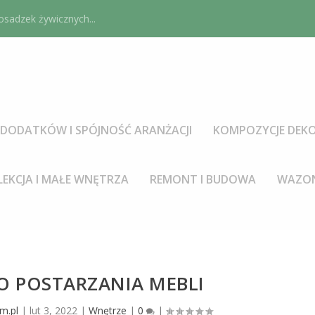
sadzek żywicznych...
DODATKÓW I SPÓJNOŚĆ ARANŻACJI
KOMPOZYCJE DEKO
LEKCJA I MAŁE WNĘTRZA
REMONT I BUDOWA
WAZON
O POSTARZANIA MEBLI
m.pl
|
lut 3, 2022
|
Wnętrze
|
0
|