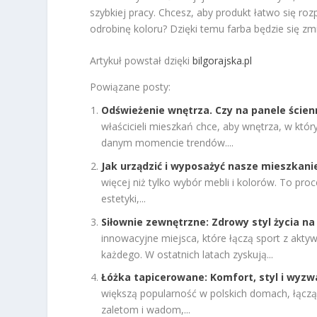
szybkiej pracy. Chcesz, aby produkt łatwo się ro
odrobinę koloru? Dzięki temu farba będzie się zmi
Artykuł powstał dzięki
bilgorajska.pl
Powiązane posty:
Odświeżenie wnętrza. Czy na panele ście
właścicieli mieszkań chce, aby wnętrza, w któ
danym momencie trendów....
Jak urządzić i wyposażyć nasze mieszkani
więcej niż tylko wybór mebli i kolorów. To pro
estetyki,...
Siłownie zewnętrzne: Zdrowy styl życia n
innowacyjne miejsca, które łączą sport z akty
każdego. W ostatnich latach zyskują...
Łóżka tapicerowane: Komfort, styl i wyzwa
większą popularność w polskich domach, łącząc
zaletom i wadom,...