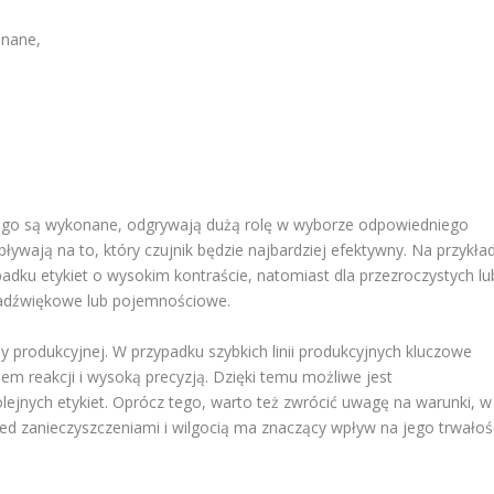
onane,
tórego są wykonane, odgrywają dużą rolę w wyborze odpowiedniego
pływają na to, który czujnik będzie najbardziej efektywny. Na przykład
adku etykiet o wysokim kontraście, natomiast dla przezroczystych lu
ltradźwiękowe lub pojemnościowe.
produkcyjnej. W przypadku szybkich linii produkcyjnych kluczowe
sem reakcji i wysoką precyzją. Dzięki temu możliwe jest
ejnych etykiet. Oprócz tego, warto też zwrócić uwagę na warunki, w
zed zanieczyszczeniami i wilgocią ma znaczący wpływ na jego trwałoś