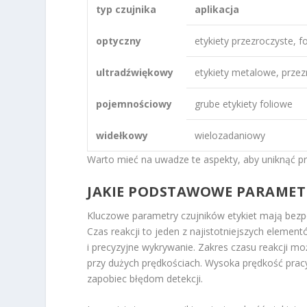
typ czujnika
aplikacja
optyczny
etykiety przezroczyste, f
ultradźwiękowy
etykiety metalowe, przez
pojemnościowy
grube etykiety foliowe
widełkowy
wielozadaniowy
Warto mieć na uwadze te aspekty, aby uniknąć p
JAKIE PODSTAWOWE PARAMETR
Kluczowe parametry czujników etykiet mają bezpoś
Czas reakcji to jeden z najistotniejszych eleme
i precyzyjne wykrywanie. Zakres czasu reakcji m
przy dużych prędkościach. Wysoka prędkość pracy 
zapobiec błędom detekcji.