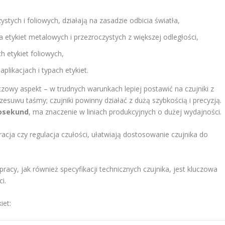
ystych i foliowych, działają na zasadzie odbicia światła,
 etykiet metalowych i przezroczystych z większej odległości,
 etykiet foliowych,
plikacjach i typach etykiet.
czowy aspekt – w trudnych warunkach lepiej postawić na czujniki z
esuwu taśmy; czujniki powinny działać z dużą szybkością i precyzją.
rosekund
, ma znaczenie w liniach produkcyjnych o dużej wydajności.
acja czy regulacja czułości, ułatwiają dostosowanie czujnika do
racy, jak również specyfikacji technicznych czujnika, jest kluczowa
i.
iet: