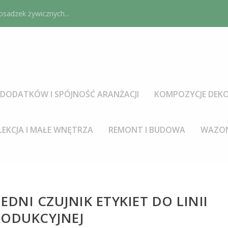
sadzek żywicznych...
DODATKÓW I SPÓJNOŚĆ ARANŻACJI
KOMPOZYCJE DEKO
LEKCJA I MAŁE WNĘTRZA
REMONT I BUDOWA
WAZON
DNI CZUJNIK ETYKIET DO LINII
RODUKCYJNEJ