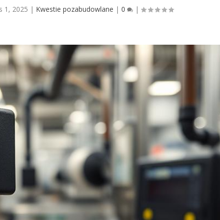
is 1, 2025
|
Kwestie pozabudowlane
|
0
|