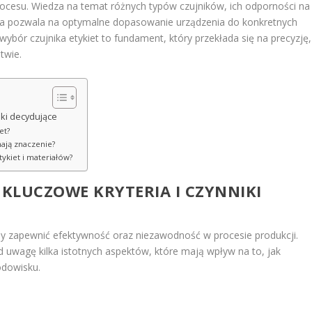
rocesu. Wiedza na temat różnych typów czujników, ich odporności na
a pozwala na optymalne dopasowanie urządzenia do konkretnych
bór czujnika etykiet to fundament, który przekłada się na precyzję,
twie.
iki decydujące
et?
ają znaczenie?
tykiet i materiałów?
 KLUCZOWE KRYTERIA I CZYNNIKI
aby zapewnić efektywność oraz niezawodność w procesie produkcji.
d uwagę kilka istotnych aspektów, które mają wpływ na to, jak
odowisku.