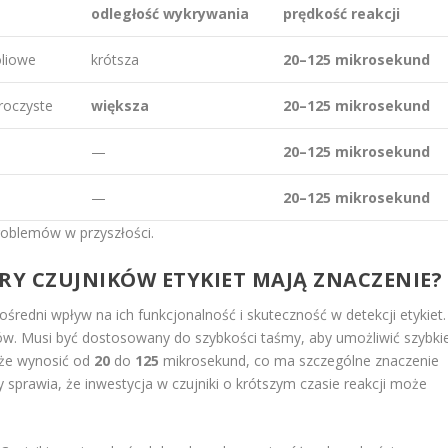
odległość wykrywania
prędkość reakcji
oliowe
krótsza
20–125 mikrosekund
roczyste
większa
20–125 mikrosekund
—
20–125 mikrosekund
—
20–125 mikrosekund
roblemów w przyszłości.
Y CZUJNIKÓW ETYKIET MAJĄ ZNACZENIE?
redni wpływ na ich funkcjonalność i skuteczność w detekcji etykiet.
ntów. Musi być dostosowany do szybkości taśmy, aby umożliwić szybki
oże wynosić od
20
do
125
mikrosekund, co ma szczególne znaczenie
sprawia, że inwestycja w czujniki o krótszym czasie reakcji może