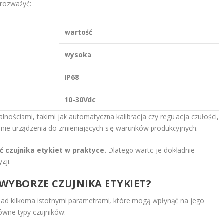
 rozważyć:
wartość
wysoka
IP68
10-30Vdc
nościami, takimi jak automatyczna kalibracja czy regulacja czułości,
anie urządzenia do zmieniających się warunków produkcyjnych.
ć czujnika etykiet w praktyce.
Dlatego warto je dokładnie
zji.
WYBORZE CZUJNIKA ETYKIET?
ę nad kilkoma istotnymi parametrami, które mogą wpłynąć na jego
ówne typy czujników: