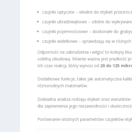
czujniki optyczne – idealne do etykiet przezrocz
czujniki ultradźwiękowe – zdolne do wykrywania
czujniki pojemnościowe – doskonałe do grubych
czujniki widełkowe – sprawdzają się w różnych a
Odporność na zabrudzenia i wilgoć to kolejny klu
solidną obudową. Równie ważna jest prędkość prz
Ich czas reakcji, który wynosi od
20 do 125 mik
Dodatkowe funkcje, takie jak automatyczna kalibr
różnorodnych materiałów.
Dokładna analiza rodzaju etykiet oraz warunków p
dla zapewnienia jego niezawodności i skutecznośc
Porównanie istotnych parametrów czujników etyk