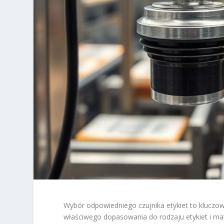
Wybór odpowiedniego czujnika etykiet to kluczowy
właściwego dopasowania do rodzaju etykiet i ma