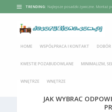
TRENDING:
Najlepsze posadzki żywiczne. Montaż po
HOME
WSPÓŁPRACA I KONTAKT
DOBÓR 
KWESTIE POZABUDOWLANE
MINIMALIZM, SE
WNĘTRZE
WNĘTRZE
JAK WYBRAĆ ODPOWIE
P