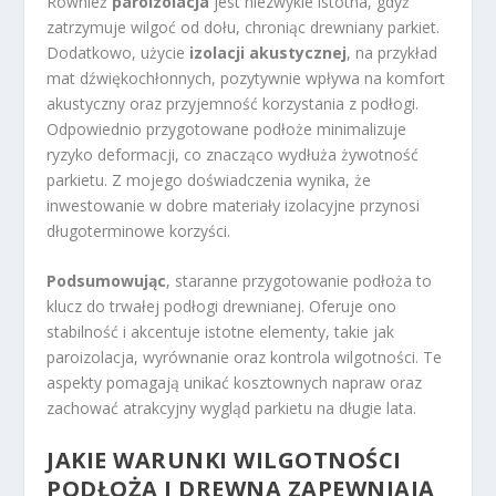
Również
paroizolacja
jest niezwykle istotna, gdyż
zatrzymuje wilgoć od dołu, chroniąc drewniany parkiet.
Dodatkowo, użycie
izolacji akustycznej
, na przykład
mat dźwiękochłonnych, pozytywnie wpływa na komfort
akustyczny oraz przyjemność korzystania z podłogi.
Odpowiednio przygotowane podłoże minimalizuje
ryzyko deformacji, co znacząco wydłuża żywotność
parkietu. Z mojego doświadczenia wynika, że
inwestowanie w dobre materiały izolacyjne przynosi
długoterminowe korzyści.
Podsumowując
, staranne przygotowanie podłoża to
klucz do trwałej podłogi drewnianej. Oferuje ono
stabilność i akcentuje istotne elementy, takie jak
paroizolacja, wyrównanie oraz kontrola wilgotności. Te
aspekty pomagają unikać kosztownych napraw oraz
zachować atrakcyjny wygląd parkietu na długie lata.
JAKIE WARUNKI WILGOTNOŚCI
PODŁOŻA I DREWNA ZAPEWNIAJĄ