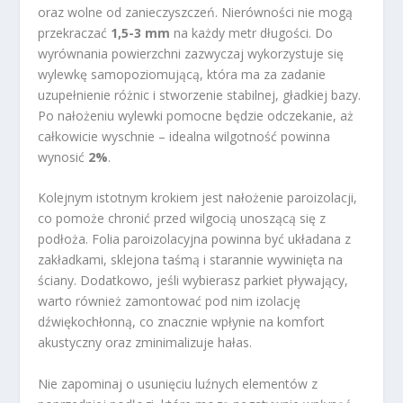
oraz wolne od zanieczyszczeń. Nierówności nie mogą
przekraczać
1,5-3 mm
na każdy metr długości. Do
wyrównania powierzchni zazwyczaj wykorzystuje się
wylewkę samopoziomującą, która ma za zadanie
uzupełnienie różnic i stworzenie stabilnej, gładkiej bazy.
Po nałożeniu wylewki pomocne będzie odczekanie, aż
całkowicie wyschnie – idealna wilgotność powinna
wynosić
2%
.
Kolejnym istotnym krokiem jest nałożenie paroizolacji,
co pomoże chronić przed wilgocią unoszącą się z
podłoża. Folia paroizolacyjna powinna być układana z
zakładkami, sklejona taśmą i starannie wywinięta na
ściany. Dodatkowo, jeśli wybierasz parkiet pływający,
warto również zamontować pod nim izolację
dźwiękochłonną, co znacznie wpłynie na komfort
akustyczny oraz zminimalizuje hałas.
Nie zapominaj o usunięciu luźnych elementów z