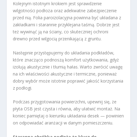
Kolejnym istotnym krokiem jest sprawdzenie
wilgotności podłoża oraz adekwatne zabezpieczenie
przed nią. Folia paroizolacyjna powinna być układana z
zakładkami i starannie przyklejana taśmą. Dobrze jest
też wywinąć ją na ściany, co skuteczniej ochroni
drewno przed wilgocią przenikającą z gruntu.
Następnie przystępujemy do układania podkładów,
które znacząco podnoszą komfort użytkowania, gdyż
izolują akustycznie i tłumią hałas. Warto zwrócić uwagę
na ich właściwości akustyczne i termiczne, ponieważ
dobry wybór może istotnie poprawić jakość korzystania
z podłogi.
Podczas przygotowania powierzchni, upewnij się, że
płyta OSB jest czysta i równa, aby ułatwić montaż. Na
koniec pamiętaj o kierunku układania desek — powinien
on odpowiadać aranżacji w danym pomieszczeniu.
Staranna obróbka podłoża to klucz do