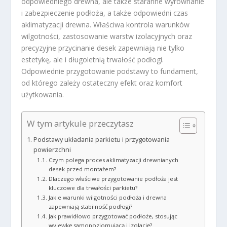
odpowiedniego drewna, ale także staranne wyrównanie
i zabezpieczenie podłoża, a także odpowiedni czas
aklimatyzacji drewna. Właściwa kontrola warunków
wilgotności, zastosowanie warstw izolacyjnych oraz
precyzyjne przycinanie desek zapewniają nie tylko
estetykę, ale i długoletnią trwałość podłogi.
Odpowiednie przygotowanie podstawy to fundament,
od którego zależy ostateczny efekt oraz komfort
użytkowania.
W tym artykule przeczytasz
Podstawy układania parkietu i przygotowania
powierzchni
Czym polega proces aklimatyzacji drewnianych
desek przed montażem?
Dlaczego właściwe przygotowanie podłoża jest
kluczowe dla trwałości parkietu?
Jakie warunki wilgotności podłoża i drewna
zapewniają stabilność podłogi?
Jak prawidłowo przygotować podłoże, stosując
wylewkę samopoziomującą i izolację?