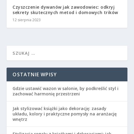
Czyszczenie dywanów jak zawodowiec: odkryj
sekrety skutecznych metod i domowych trików
12 sierpnia 2023
OSTATNIE WPISY
Gdzie ustawić wazon w salonie, by podkreślić styl i
zachować harmonię przestrzeni
Jak stylizować książki jako dekorację: zasady
układu, kolory i praktyczne pomysły na aranżację
wnętrz
Stylizacja regału z książkami i dekoracjami: jak