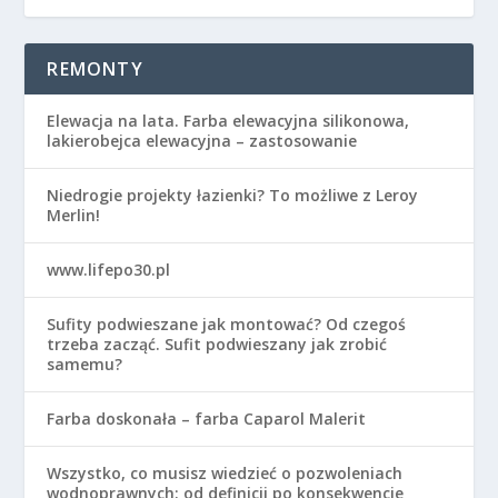
REMONTY
Elewacja na lata. Farba elewacyjna silikonowa,
lakierobejca elewacyjna – zastosowanie
Niedrogie projekty łazienki? To możliwe z Leroy
Merlin!
www.lifepo30.pl
Sufity podwieszane jak montować? Od czegoś
trzeba zacząć. Sufit podwieszany jak zrobić
samemu?
Farba doskonała – farba Caparol Malerit
Wszystko, co musisz wiedzieć o pozwoleniach
wodnoprawnych: od definicji po konsekwencje