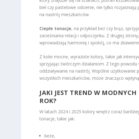
który znajdzie się na ścianach, potrafi kształt
biel czy pastelowe odcienie, nie tylko rozjaśniaj
na nastrój mieszkańców.
Ciepłe tonacje
, na przykład beż czy brąz, sprzy
zacieśniania relacji i odpoczynku. Z drugiej stron
wprowadzają harmonię i spokój, co ma zbawien
Z kolei mocne, wyraziste kolory, takie jak intens
sprzyjając twórczym działaniom. Z tego powodu
oddziaływanie na nastrój. Wspólne użytkowanie p
wszystkich mieszkańców, może znacząco wpłynąć 
JAKI JEST TREND W MODNYCH 
ROK?
W latach 2024 i 2025 kolory wnętrz coraz bardzi
tonacje, takie jak:
beże,