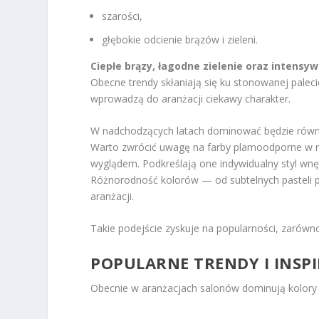
szarości,
głębokie odcienie brązów i zieleni.
Ciepłe brązy, łagodne zielenie oraz intensy
Obecne trendy skłaniają się ku stonowanej paleci
wprowadzą do aranżacji ciekawy charakter.
W nadchodzących latach dominować będzie rów
Warto zwrócić uwagę na farby plamoodporne w ne
wyglądem. Podkreślają one indywidualny styl wn
Różnorodność kolorów — od subtelnych pasteli p
aranżacji.
Takie podejście zyskuje na popularności, zarówn
POPULARNE TRENDY I INSP
Obecnie w aranżacjach salonów dominują kolory 