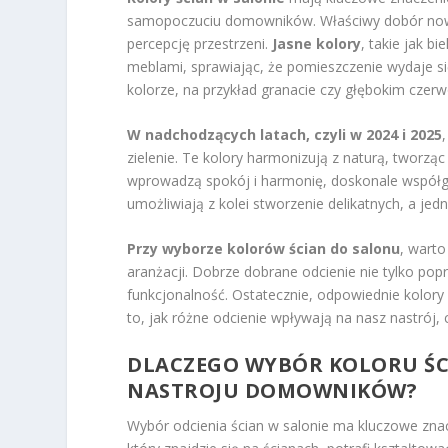
samopoczuciu domowników. Właściwy dobór nowo
percepcję przestrzeni.
Jasne kolory
, takie jak b
meblami, sprawiając, że pomieszczenie wydaje si
kolorze, na przykład granacie czy głębokim czerw
W nadchodzących latach, czyli w 2024 i 2025
zielenie. Te kolory harmonizują z naturą, tworząc
wprowadzą spokój i harmonię, doskonale współg
umożliwiają z kolei stworzenie delikatnych, a jed
Przy wyborze kolorów ścian do salonu
, warto
aranżacji. Dobrze dobrane odcienie nie tylko pop
funkcjonalność. Ostatecznie, odpowiednie kol
to, jak różne odcienie wpływają na nasz nastrój, 
DLACZEGO WYBÓR KOLORU ŚC
NASTROJU DOMOWNIKÓW?
Wybór odcienia ścian w salonie ma kluczowe zn