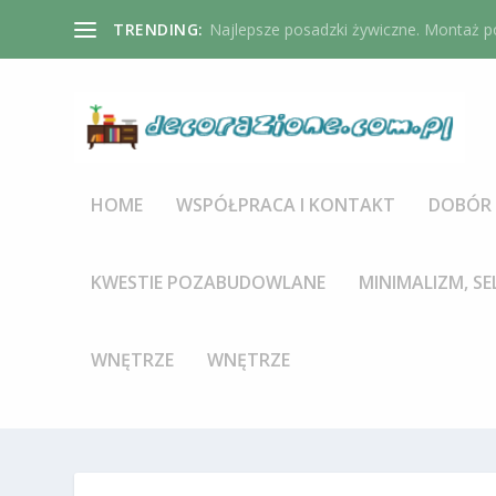
TRENDING:
Najlepsze posadzki żywiczne. Montaż po
HOME
WSPÓŁPRACA I KONTAKT
DOBÓR 
KWESTIE POZABUDOWLANE
MINIMALIZM, SE
WNĘTRZE
WNĘTRZE