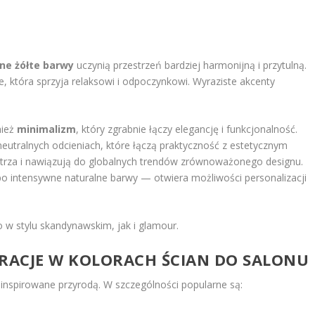
wne żółte barwy
uczynią przestrzeń bardziej harmonijną i przytulną.
e, która sprzyja relaksowi i odpoczynkowi. Wyraziste akcenty
nież
minimalizm
, który zgrabnie łączy elegancję i funkcjonalność.
utralnych odcieniach, które łączą praktyczność z estetycznym
ętrza i nawiązują do globalnych trendów zrównoważonego designu.
o intensywne naturalne barwy — otwiera możliwości personalizacji
o w stylu skandynawskim, jak i glamour.
IRACJE W KOLORACH ŚCIAN DO SALONU
inspirowane przyrodą. W szczególności popularne są: