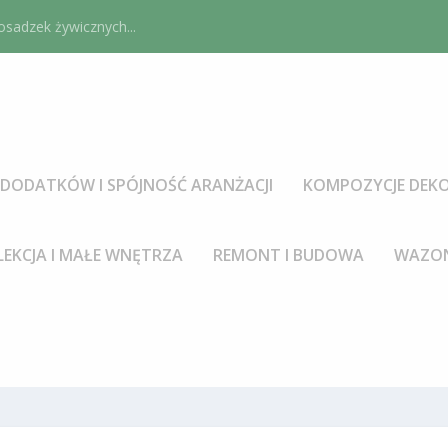
sadzek żywicznych...
DODATKÓW I SPÓJNOŚĆ ARANŻACJI
KOMPOZYCJE DEKO
LEKCJA I MAŁE WNĘTRZA
REMONT I BUDOWA
WAZON