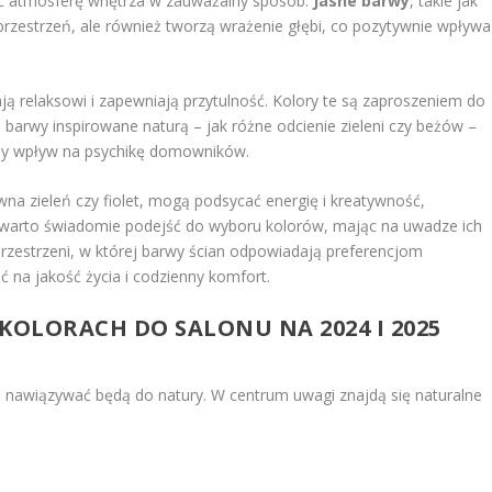
ować atmosferę wnętrza w zauważalny sposób.
Jasne barwy
, takie jak
ą przestrzeń, ale również tworzą wrażenie głębi, co pozytywnie wpływa
jają relaksowi i zapewniają przytulność. Kolory te są zaproszeniem do
y, barwy inspirowane naturą – jak różne odcienie zieleni czy beżów –
ny wpływ na psychikę domowników.
ywna zieleń czy fiolet, mogą podsycać energię i kreatywność,
 warto świadomie podejść do wyboru kolorów, mając na uwadze ich
rzestrzeni, w której barwy ścian odpowiadają preferencjom
na jakość życia i codzienny komfort.
KOLORACH DO SALONU NA 2024 I 2025
ej nawiązywać będą do natury. W centrum uwagi znajdą się naturalne