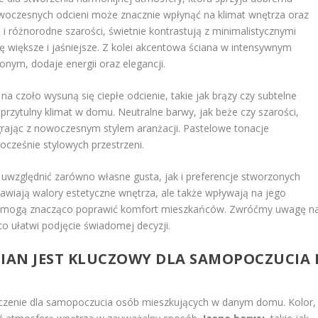
czesnych odcieni może znacznie wpłynąć na klimat wnętrza oraz
iel i różnorodne szarości, świetnie kontrastują z minimalistycznymi
ę większe i jaśniejsze. Z kolei akcentowa ściana w intensywnym
onym, dodaje energii oraz elegancji.
, na czoło wysuną się ciepłe odcienie, takie jak brązy czy subtelne
 przytulny klimat w domu. Neutralne barwy, jak beże czy szarości,
rając z nowoczesnym stylem aranżacji. Pastelowe tonacje
nocześnie stylowych przestrzeni.
 uwzględnić zarówno własne gusta, jak i preferencje stworzonych
rawiają walory estetyczne wnętrza, ale także wpływają na jego
ory mogą znacząco poprawić komfort mieszkańców. Zwróćmy uwagę n
co ułatwi podjęcie świadomej decyzji.
IAN JEST KLUCZOWY DLA SAMOPOCZUCIA 
aczenie dla samopoczucia osób mieszkujących w danym domu. Kolor,