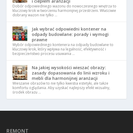
i ciepłem aranżacji
Dobór odpowiedniego wazonu do nowoczesnego wnętrza to
kluczowy krok w tworzeniu harmonijnej przestrzeni. Właściwie
dobrany wazon nie tylko …
Jak wybrać odpowiedni kontener na
odpady budowlane: porady i wymogi
prawne
Wybór odpowiedniego kontenera na odpady budowlane to
kluczowy krok, który wpływa na legalność, efektywność i
bezpieczeństwo procesu usuwania …
Na jakiej wysokości wieszać obrazy:
zasady dopasowania do linii wzroku i
mebli dla harmonijnej aranżacji
Wieszanie obrazów to nie tylko kwestia estetyki, ale także
komfortu oglądania. Aby uzyskać najlepszy efekt wizualny,
środek obrazu …
REMONT