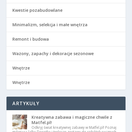
Kwestie pozabudowlane
Minimalizm, selekcja i małe wnętrza
Remont i budowa
Wazony, zapachy i dekoracje sezonowe
Wnętrze
Wnętrze
ARTYKUŁY
Kreatywna zabawa i magiczne chwile z
Matfel.pl!
Odkryj świat kreatywnej zabawy w Matfel.pl! Poznaj
mówiącą lalkę Dorotkę i twórcze zestawy do robótek ręcznych,