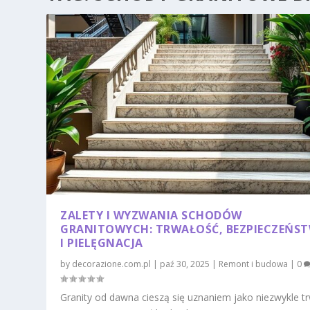
ZALETY I WYZWANIA SCHODÓW
GRANITOWYCH: TRWAŁOŚĆ, BEZPIECZEŃS
I PIELĘGNACJA
by
decorazione.com.pl
|
paź 30, 2025
|
Remont i budowa
|
0
Granity od dawna cieszą się uznaniem jako niezwykle t