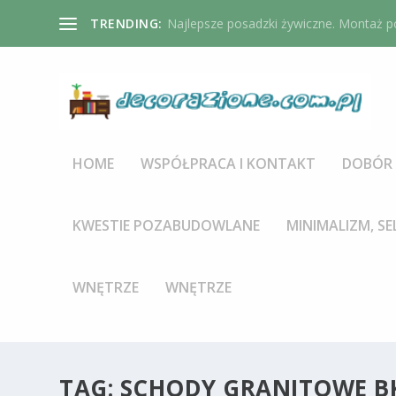
TRENDING:
Najlepsze posadzki żywiczne. Montaż po
HOME
WSPÓŁPRACA I KONTAKT
DOBÓR 
KWESTIE POZABUDOWLANE
MINIMALIZM, SE
WNĘTRZE
WNĘTRZE
TAG:
SCHODY GRANITOWE B