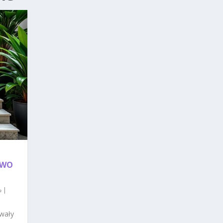
TWO
|
rwały