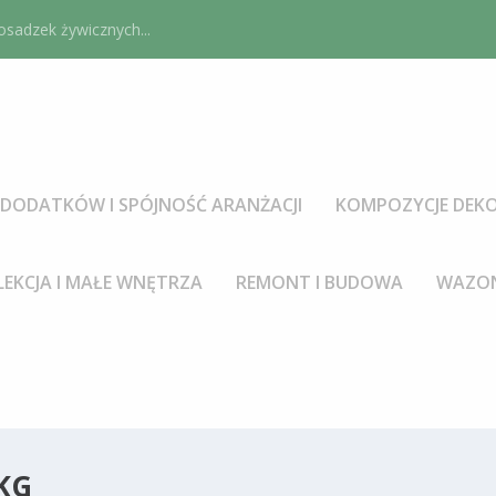
sadzek żywicznych...
DODATKÓW I SPÓJNOŚĆ ARANŻACJI
KOMPOZYCJE DEKO
LEKCJA I MAŁE WNĘTRZA
REMONT I BUDOWA
WAZON
KG