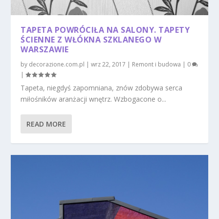
TAPETA POWRÓCIŁA NA SALONY. TAPETY
ŚCIENNE Z WŁÓKNA SZKLANEGO W
WARSZAWIE
by
decorazione.com.pl
|
wrz 22, 2017
|
Remont i budowa
|
0
|
Tapeta, niegdyś zapomniana, znów zdobywa serca
miłośników aranżacji wnętrz. Wzbogacone o...
READ MORE