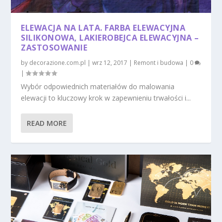
ELEWACJA NA LATA. FARBA ELEWACYJNA
SILIKONOWA, LAKIEROBEJCA ELEWACYJNA –
ZASTOSOWANIE
by
decorazione.com.pl
|
wrz 12, 2017
|
Remont i budowa
|
0
|
Wybór odpowiednich materiałów do malowania
elewacji to kluczowy krok w zapewnieniu trwałości i...
READ MORE