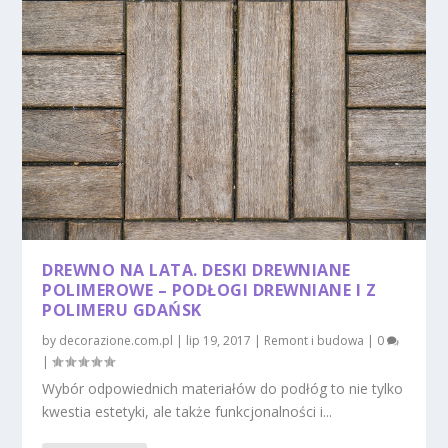
DREWNO NA LATA. DESKI DREWNIANE
POLIMEROWE – PODŁOGI DREWNIANE I Z
POLIMERU GDAŃSK
by
decorazione.com.pl
|
lip 19, 2017
|
Remont i budowa
|
0
|
Wybór odpowiednich materiałów do podłóg to nie tylko
kwestia estetyki, ale także funkcjonalności i...