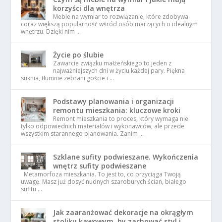
korzyści dla wnętrza
Meble na wymiar to rozwiązanie, które zdobywa
coraz większą popularność wśród osób marzących o idealnym
wnętrzu. Dzięki nim …
Życie po ślubie
Zawarcie związku małżeńskiego to jeden z
najważniejszych dni w życiu każdej pary. Piękna
suknia, tłumnie zebrani goście i …
Podstawy planowania i organizacji
remontu mieszkania: kluczowe kroki
Remont mieszkania to proces, który wymaga nie
tylko odpowiednich materiałów i wykonawców, ale przede
wszystkim starannego planowania. Zanim …
Szklane sufity podwieszane. Wykończenia
wnętrz sufity podwieszane
Metamorfoza mieszkania. To jest to, co przyciąga Twoją
uwagę. Masz już dosyć nudnych szaroburych ścian, białego
sufitu …
Jak zaaranżować dekoracje na okrągłym
stoliku kawowym, by zachować styl i