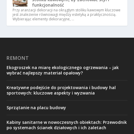
funkcjonalność
Przy aranżacji dekoracji na okrągłym stoliku kawowym kluczowe
jest znalezienie równowagi między estetyką a praktycznością.
Wybierając elementy dekoracyjne, …
REMONT
Ekogroszek na miarę ekologicznego ogrzewania – jak
wybrać najlepszy materiał opałowy?
Kreatywne podejście do projektowania i budowy hal
sportowych: kluczowe aspekty i wyzwania
Sprzątanie na placu budowy
Kabiny sanitarne w nowoczesnych obiektach: Przewodnik
po systemach ścianek działowych i ich zaletach