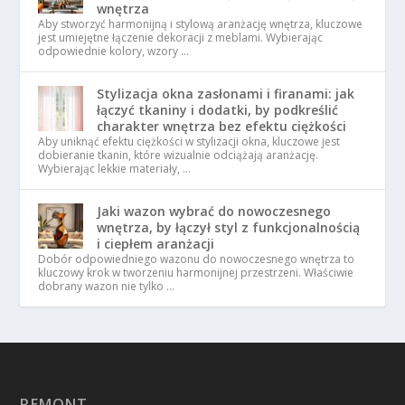
wnętrza
Aby stworzyć harmonijną i stylową aranżację wnętrza, kluczowe
jest umiejętne łączenie dekoracji z meblami. Wybierając
odpowiednie kolory, wzory …
Stylizacja okna zasłonami i firanami: jak
łączyć tkaniny i dodatki, by podkreślić
charakter wnętrza bez efektu ciężkości
Aby uniknąć efektu ciężkości w stylizacji okna, kluczowe jest
dobieranie tkanin, które wizualnie odciążają aranżację.
Wybierając lekkie materiały, …
Jaki wazon wybrać do nowoczesnego
wnętrza, by łączył styl z funkcjonalnością
i ciepłem aranżacji
Dobór odpowiedniego wazonu do nowoczesnego wnętrza to
kluczowy krok w tworzeniu harmonijnej przestrzeni. Właściwie
dobrany wazon nie tylko …
REMONT