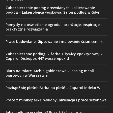
Zabezpieczenie podłóg drewnianych. Lakierowanie
podłóg – Lakierobejca woskowa. Salon podłóg w Gdynii
Pomysły na oświetlenie ogrodu i aranżacje: inspiracje i
praktyczne rozwiązania
Prace budowlane. Gipsowanie i malowanie ścian cennik
Zabezpieczone podłogi – farba z żywicy epoksydowej –
Caparol Disbopox 447 wasserepoxid
Biuro na miarę. Meble gabinetowe – leasing mebli
biurowych w Warszawie
Pozbądź się pleśni! Farba na pleśń – Caparol Indeko W
Prace z minikoparką: wykopy, niwelacja i prace sezonowe
Jaka podłoga w salonie? Posadzki żywiczne –