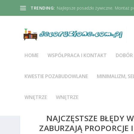
TRENDING:
Najlepsze posadzki żywiczne. Montaż po
HOME
WSPÓŁPRACA I KONTAKT
DOBÓR 
KWESTIE POZABUDOWLANE
MINIMALIZM, SE
WNĘTRZE
WNĘTRZE
NAJCZĘSTSZE BŁĘDY 
ZABURZAJĄ PROPORCJE I