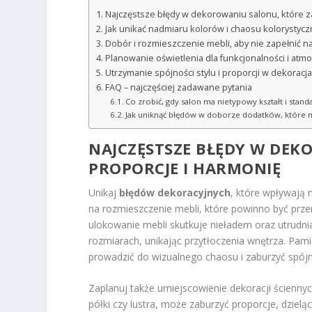
Najczęstsze błędy w dekorowaniu salonu, które z
Jak unikać nadmiaru kolorów i chaosu kolorystyc
Dobór i rozmieszczenie mebli, aby nie zapełnić n
Planowanie oświetlenia dla funkcjonalności i atm
Utrzymanie spójności stylu i proporcji w dekorac
FAQ – najczęściej zadawane pytania
Co zrobić, gdy salon ma nietypowy kształt i stan
Jak uniknąć błędów w doborze dodatków, które 
NAJCZĘSTSZE
BŁĘDY W DEK
PROPORCJE I HARMONIĘ
Unikaj
błędów dekoracyjnych
, które wpływają
na rozmieszczenie mebli, które powinno być prz
ulokowanie mebli skutkuje nieładem oraz utrudni
rozmiarach, unikając przytłoczenia wnętrza. Pami
prowadzić do wizualnego chaosu i zaburzyć spójn
Zaplanuj także umiejscowienie dekoracji ściennyc
półki czy lustra, może zaburzyć proporcje, dzie