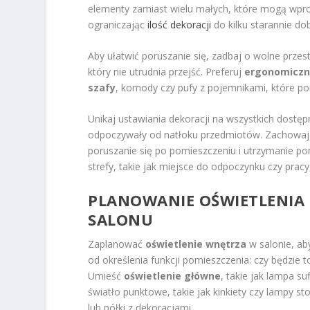
elementy zamiast wielu małych, które mogą wp
ograniczając
ilość dekoracji
do kilku starannie d
Aby ułatwić poruszanie się, zadbaj o wolne prze
który nie utrudnia przejść. Preferuj
ergonomiczn
szafy
, komody czy pufy z pojemnikami, które p
Unikaj ustawiania dekoracji na wszystkich dost
odpoczywały od natłoku przedmiotów. Zachowaj m
poruszanie się po pomieszczeniu i utrzymanie po
strefy, takie jak miejsce do odpoczynku czy pra
PLANOWANIE OŚWIETLENIA 
SALONU
Zaplanować
oświetlenie wnętrza
w salonie, ab
od określenia funkcji pomieszczenia: czy będzie 
Umieść
oświetlenie główne
, takie jak lampa s
światło punktowe, takie jak kinkiety czy lampy st
lub półki z dekoracjami.