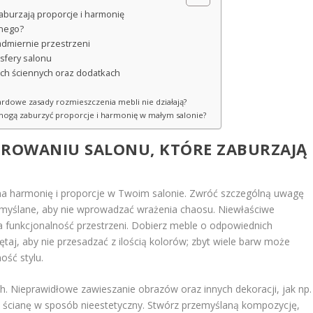
aburzają proporcje i harmonię
znego?
admiernie przestrzeni
osfery salonu
jach ściennych oraz dodatkach
dardowe zasady rozmieszczenia mebli nie działają?
mogą zaburzyć proporcje i harmonię w małym salonie?
OROWANIU
SALONU, KTÓRE ZABURZAJĄ
 na harmonię i proporcje w Twoim salonie. Zwróć szczególną uwagę
emyślane, aby nie wprowadzać wrażenia chaosu. Niewłaściwe
a funkcjonalność przestrzeni. Dobierz meble o odpowiednich
ętaj, aby nie przesadzać z ilością kolorów; zbyt wiele barw może
ość stylu.
h. Nieprawidłowe zawieszanie obrazów oraz innych dekoracji, jak np.
ląc ścianę w sposób nieestetyczny. Stwórz przemyślaną kompozycję,