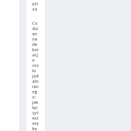
ętr
y
za
Co
dzi
en
ne
de
kor
acj
e
sto
łu
jad
aln
a
ian
eg
o:
jak
łąc
a
zyć
est
ety
kę