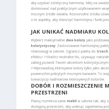
aby uzyskać estetyczną harmonię. Miej na uwadze
dominować nad praktycznym użytkowaniem wnętrz
mocnym źródle światła. Różnorodne źródła oświe
o te aspekty, aby stworzyć harmonijną i funkcjon
JAK UNIKAĆ NADMIARU KO
Wybierz maksymalnie
dwa kolory
jako podstawę
kolorystyczny
. Zastosowanie harmonijnej palet
równowagi w salonie. Ogranicz paletę do
trzech 
efektu.
r />Stwórz neutralne tło, używając naturaln
zabieg pozwoli Twoim akcentom kolorystyczny
/>Wprowadzaj intensywne kolory tylko jako akcen
powierzchni pokrytych mocnymi barwami. To wsp
towarzyszy nadmiarowi intensywnych kolorów.
DOBÓR I ROZMIESZCZENIE M
PRZESTRZENI
Planuj rozmieszczanie
mebli
w salonie tak, aby 
dostępną przestrzeń, aby uniknąć zapełnienia 