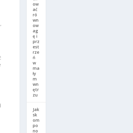
ow
ać
ró
wn
,
ow
ag
ę i
prz
est
rze
ń
ć
w
e
ma
ły
m
wn
ętr
zu
j
Jak
sk
om
po
no