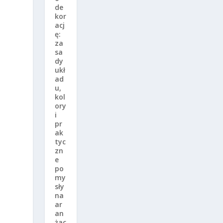
de
kor
acj
ę:
za
sa
dy
ukł
ad
u,
kol
ory
i
pr
ak
tyc
zn
e
po
my
sły
na
ar
an
żac