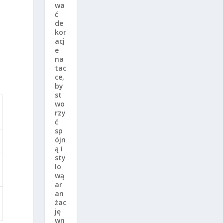
wa
ć
de
kor
acj
e
na
tac
ce,
by
st
wo
rzy
ć
sp
ójn
ą i
sty
lo
wą
ar
an
żac
ję
wn