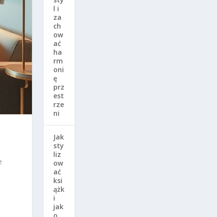
l i
za
ch
ow
ać
ha
rm
oni
ę
prz
est
rze
ni
Jak
sty
liz
e
ow
ać
ksi
ążk
i
jak
o