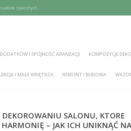
sadzek żywicznych...
DODATKÓW I SPÓJNOŚĆ ARANŻACJI
KOMPOZYCJE DEKO
LEKCJA I MAŁE WNĘTRZA
REMONT I BUDOWA
WAZON
W DEKOROWANIU SALONU, KTÓRE
 HARMONIĘ – JAK ICH UNIKNĄĆ N