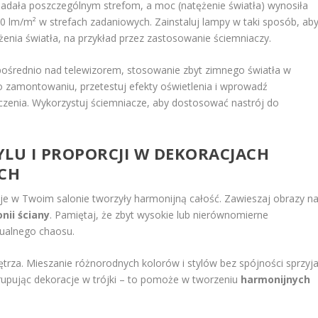
iadała poszczególnym strefom, a moc (natężenie światła) wynosiła
0 lm/m² w strefach zadaniowych. Zainstaluj lampy w taki sposób, ab
ężenia światła, na przykład przez zastosowanie ściemniaczy.
zpośrednio nad telewizorem, stosowanie zbyt zimnego światła w
o zamontowaniu, przetestuj efekty oświetlenia i wprowadź
czenia. Wykorzystuj ściemniacze, aby dostosować nastrój do
YLU I PROPORCJI W DEKORACJACH
CH
cje w Twoim salonie tworzyły harmonijną całość. Zawieszaj obrazy n
nii ściany
. Pamiętaj, że zbyt wysokie lub nierównomierne
zualnego chaosu.
nętrza. Mieszanie różnorodnych kolorów i stylów bez spójności sprzyj
rupując dekoracje w trójki – to pomoże w tworzeniu
harmonijnych