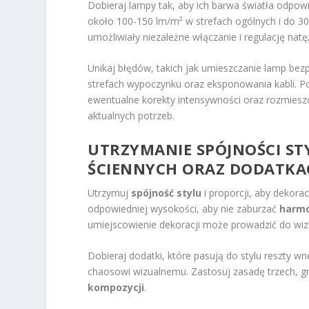
Dobieraj lampy tak, aby ich barwa światła odpow
około 100-150 lm/m² w strefach ogólnych i do 30
umożliwiały niezależne włączanie i regulację nat
Unikaj błędów, takich jak umieszczanie lamp be
strefach wypoczynku oraz eksponowania kabli. P
ewentualne korekty intensywności oraz rozmiesz
aktualnych potrzeb.
UTRZYMANIE SPÓJNOŚCI ST
ŚCIENNYCH ORAZ DODATKA
Utrzymuj
spójność stylu
i proporcji, aby dekora
odpowiedniej wysokości, aby nie zaburzać
harmo
umiejscowienie dekoracji może prowadzić do wi
Dobieraj dodatki, które pasują do stylu reszty w
chaosowi wizualnemu. Zastosuj zasadę trzech, g
kompozycji
.