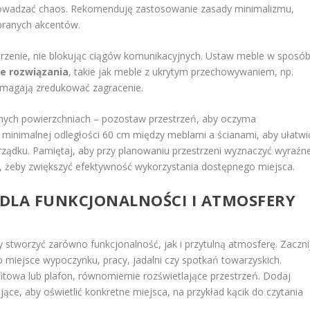
rowadzać chaos. Rekomenduję zastosowanie zasady minimalizmu,
obranych akcentów.
strzenie, nie blokując ciągów komunikacyjnych. Ustaw meble w sposób
e rozwiązania
, takie jak meble z ukrytym przechowywaniem, np.
omagają zredukować zagracenie.
ępnych powierzchniach – pozostaw przestrzeń, aby oczyma
inimalnej odległości 60 cm między meblami a ścianami, aby ułatwi
rządku. Pamiętaj, aby przy planowaniu przestrzeni wyznaczyć wyraźn
cy, żeby zwiększyć efektywność wykorzystania dostępnego miejsca.
DLA FUNKCJONALNOŚCI I ATMOSFERY
y stworzyć zarówno funkcjonalność, jak i przytulną atmosferę. Zaczni
to miejsce wypoczynku, pracy, jadalni czy spotkań towarzyskich.
ufitowa lub plafon, równomiernie rozświetlające przestrzeń. Dodaj
ojące, aby oświetlić konkretne miejsca, na przykład kącik do czytania