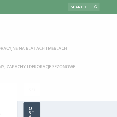
RACYJNE NA BLATACH I MEBLACH
Y, ZAPACHY I DEKORACJE SEZONOWE
O
A
ST
A