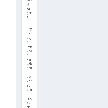
ję
wn
ętr
z
Sty
liz
acj
a
reg
ału
z
ksi
ążk
am
i i
de
kor
acj
am
i:
jak
za
ch