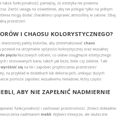
 także funkcjonalność; pamiętaj, że estetyka nie powinna
a. Zwróć uwagę na oświetlenie, aby nie polegać tylko na jednym
tlenia mogą dodać charakteru i poprawić atmosferę w salonie. Dbaj
alną przestrzeń.
LORÓW I
CHAOSU KOLORYSTYCZNEGO
?
 stworzonej palety kolorów, aby zminimalizować
chaos
y pozwoli na utrzymanie spójności kolorystycznej oraz wizualnej
do pięciu
kluczowych odcieni, co ułatwi osiągnięcie estetycznego
ych i stonowanych barw, takich jak beże, biele czy zielenie. Taki
m
wyróżnić się
na tle i zapobiec przytłoczeniu przestrzeni.
r
ty, na przykład w dodatkach lub dekoracjach, unikając dużych
arcie pomoże zapobiec wizualnemu nieładowi, który często
EBLI, ABY NIE ZAPEŁNIĆ NADMIERNIE
zapewnić funkcjonalność i zachować przestronność. Zmierz dokładnie
pomieszczenia nadmiarem
mebli
. Wybierz mniejsze, ale skuteczne