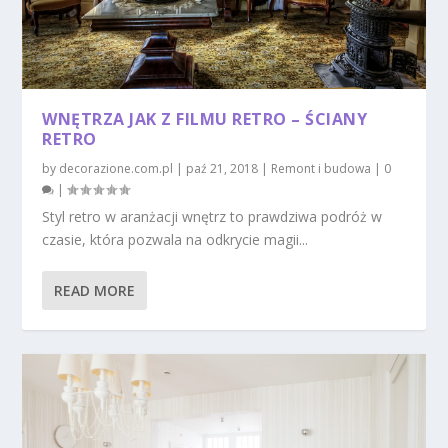
WNĘTRZA JAK Z FILMU RETRO – ŚCIANY
RETRO
by
decorazione.com.pl
|
paź 21, 2018
|
Remont i budowa
|
0
|
Styl retro w aranżacji wnętrz to prawdziwa podróż w
czasie, która pozwala na odkrycie magii...
READ MORE