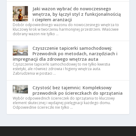
Jaki wazon wybrać do nowoczesnego
wnętrza, by łączył styl z funkcjonalnością
i ciepłem aranżacji
Dobór odpowiedniego wazonu do nowoczesnego wnętrza to
kluczowy krok w tworzeniu harmonijnej przestrzeni. Właściwie
dobrany wazon nie tylko …
Czyszczenie tapicerki samochodowej:
Przewodnik po metodach, narzędziach i
impregnacji dla zdrowego wnętrza auta
Czyszczenie tapicerki samochodowej to nie tylko kwestia
estetyki, ale również zdrowia i higieny wnętrza auta.
Zabrudzenia w postaci …
Czystość bez tajemnic: Kompleksowy
przewodnik po ściereczkach do sprzątania
Wybór odpowiednich ściereczek do sprzątania to kluczowy
element skutecznej i wydajnej pielęgnacji każdego domu.
Odpowiednie ściereczki nie tylko …