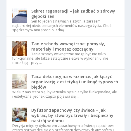
Sekret regeneracji – jak zadbać o zdrowy i
głęboki sen
Sen to jeden z najważniejszych, a zarazem
najbardziej niedocenianych elementów naszego życia. Choć
spędzamy w nim średnio jedną …
Tanie schody wewnętrzne: pomysły,
materiały i montaż oszczędny
Tanie schody wewnętrzne mogą być nie tylko
funkcjonalne, ale także estetyczne i łatwe w wykonaniu, nie
obciążając przy …
Taca dekoracyjna w łazience: jak łączyć
organizację z estetyką i uniknąć typowych
błędów
Wielu z nas stara się, by łazienka była nie tylko funkcjonalna, ale
i estetyczna, jednak często pojawia się …
Dyfuzor zapachowy czy świeca – jak
wybrać, by stworzyć trwały i bezpieczny
nastrój w domu
Decyzja między dyfuzorem zapachowym a świecą zapachową
często sprowadza się do preferencji dotyczących atmosfery i