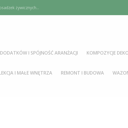
sadzek żywicznych...
DODATKÓW I SPÓJNOŚĆ ARANŻACJI
KOMPOZYCJE DEKO
LEKCJA I MAŁE WNĘTRZA
REMONT I BUDOWA
WAZON