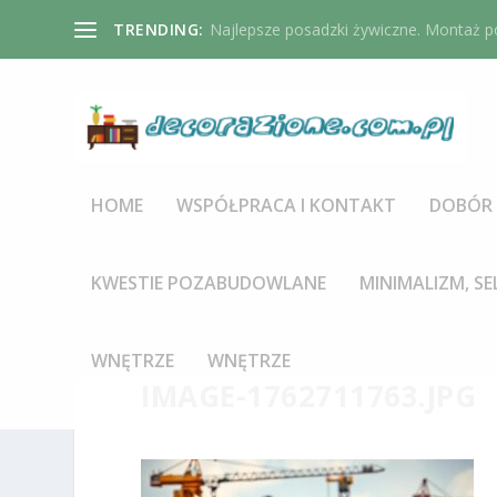
TRENDING:
Najlepsze posadzki żywiczne. Montaż po
HOME
WSPÓŁPRACA I KONTAKT
DOBÓR 
KWESTIE POZABUDOWLANE
MINIMALIZM, SE
WNĘTRZE
WNĘTRZE
IMAGE-1762711763.JPG