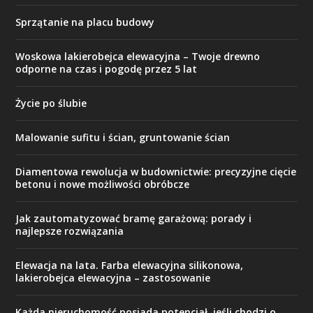
Sprzątanie na placu budowy
Woskowa lakierobejca elewacyjna – Twoje drewno
odporne na czas i pogodę przez 5 lat
Życie po ślubie
Malowanie sufitu i ścian, gruntowanie ścian
Diamentowa rewolucja w budownictwie: precyzyjne cięcie
betonu i nowe możliwości obróbcze
Jak zautomatyzować bramę garażową: porady i
najlepsze rozwiązania
Elewacja na lata. Farba elewacyjna silikonowa,
lakierobejca elewacyjna – zastosowanie
Każda nieruchomość posiada potencjał, jeśli chodzi o