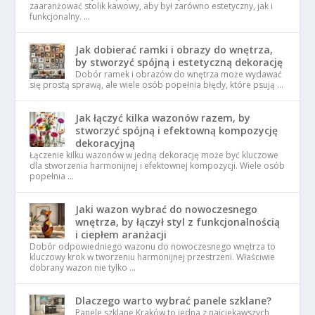
zaaranżować stolik kawowy, aby był zarówno estetyczny, jak i
funkcjonalny. …
Jak dobierać ramki i obrazy do wnętrza,
by stworzyć spójną i estetyczną dekorację
Dobór ramek i obrazów do wnętrza może wydawać
się prostą sprawą, ale wiele osób popełnia błędy, które psują …
Jak łączyć kilka wazonów razem, by
stworzyć spójną i efektowną kompozycję
dekoracyjną
Łączenie kilku wazonów w jedną dekorację może być kluczowe
dla stworzenia harmonijnej i efektownej kompozycji. Wiele osób
popełnia …
Jaki wazon wybrać do nowoczesnego
wnętrza, by łączył styl z funkcjonalnością
i ciepłem aranżacji
Dobór odpowiedniego wazonu do nowoczesnego wnętrza to
kluczowy krok w tworzeniu harmonijnej przestrzeni. Właściwie
dobrany wazon nie tylko …
Dlaczego warto wybrać panele szklane?
Panele szklane Kraków to jedna z najciekawszych