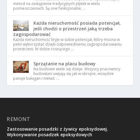
metod na zastąpienie tradycyjnych płytek w wielu
pomieszczeniach. Są one funkcjonalne, …
Każda nieruchomość posiada potencjał,
jeśli chodzi o przestrzeń jaką trzeba
zagospodarować
Każda nieruchomość kryje w sobie potencjał, który można w
pełni wykorzystać dzięki odpowiedniemu zagospodarowaniu
przestrzeni. W dobie rosnącego …
Sprzątanie na placu budowy
Na budowie wiele się dzieje. Wszyscy pracownicy
budowlani uwijają się jak w ukropie, wszędzie
panuje bałagan i nieład. …
REMONT
Zastosowanie posadzki z żywicy epoksydowej.
Wykonywanie posadzek epoksydowych