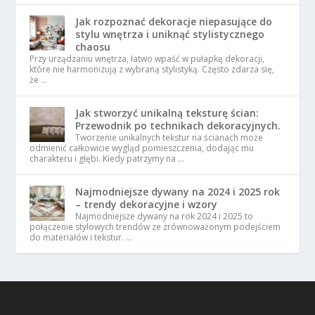
Jak rozpoznać dekoracje niepasujące do
stylu wnętrza i uniknąć stylistycznego
chaosu
Przy urządzaniu wnętrza, łatwo wpaść w pułapkę dekoracji,
które nie harmonizują z wybraną stylistyką. Często zdarza się,
że …
Jak stworzyć unikalną teksturę ścian:
Przewodnik po technikach dekoracyjnych.
Tworzenie unikalnych tekstur na ścianach może
odmienić całkowicie wygląd pomieszczenia, dodając mu
charakteru i głębi. Kiedy patrzymy na …
Najmodniejsze dywany na 2024 i 2025 rok
– trendy dekoracyjne i wzory
Najmodniejsze dywany na rok 2024 i 2025 to
połączenie stylowych trendów ze zrównoważonym podejściem
do materiałów i tekstur. …