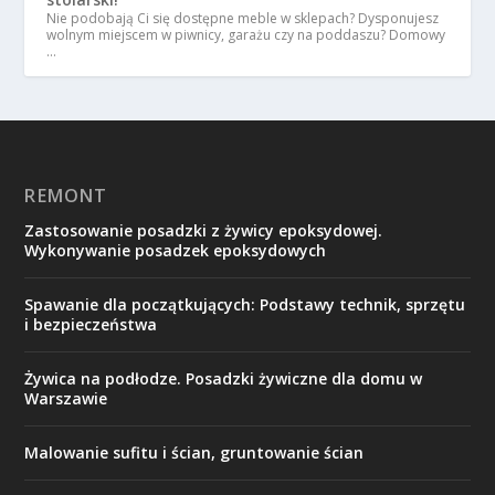
Nie podobają Ci się dostępne meble w sklepach? Dysponujesz
wolnym miejscem w piwnicy, garażu czy na poddaszu? Domowy
…
REMONT
Zastosowanie posadzki z żywicy epoksydowej.
Wykonywanie posadzek epoksydowych
Spawanie dla początkujących: Podstawy technik, sprzętu
i bezpieczeństwa
Żywica na podłodze. Posadzki żywiczne dla domu w
Warszawie
Malowanie sufitu i ścian, gruntowanie ścian