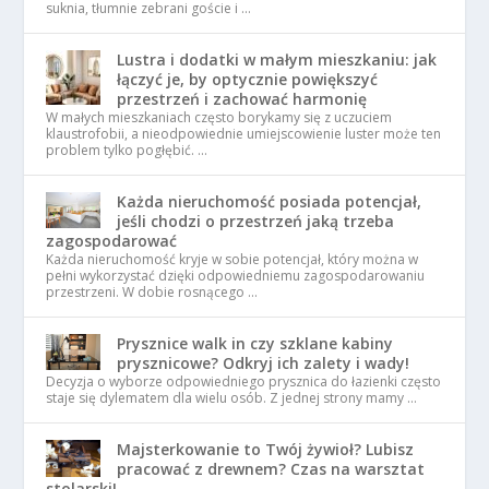
suknia, tłumnie zebrani goście i …
Lustra i dodatki w małym mieszkaniu: jak
łączyć je, by optycznie powiększyć
przestrzeń i zachować harmonię
W małych mieszkaniach często borykamy się z uczuciem
klaustrofobii, a nieodpowiednie umiejscowienie luster może ten
problem tylko pogłębić. …
Każda nieruchomość posiada potencjał,
jeśli chodzi o przestrzeń jaką trzeba
zagospodarować
Każda nieruchomość kryje w sobie potencjał, który można w
pełni wykorzystać dzięki odpowiedniemu zagospodarowaniu
przestrzeni. W dobie rosnącego …
Prysznice walk in czy szklane kabiny
prysznicowe? Odkryj ich zalety i wady!
Decyzja o wyborze odpowiedniego prysznica do łazienki często
staje się dylematem dla wielu osób. Z jednej strony mamy …
Majsterkowanie to Twój żywioł? Lubisz
pracować z drewnem? Czas na warsztat
stolarski!