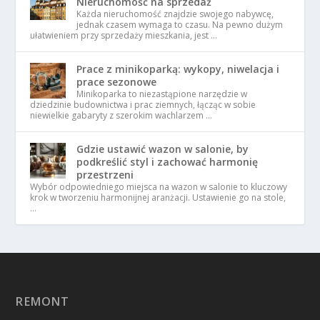
Nieruchomość na sprzedaż
Każda nieruchomość znajdzie swojego nabywcę,
jednak czasem wymaga to czasu. Na pewno dużym
ułatwieniem przy sprzedaży mieszkania, jest …
Prace z minikoparką: wykopy, niwelacja i
prace sezonowe
Minikoparka to niezastąpione narzędzie w
dziedzinie budownictwa i prac ziemnych, łącząc w sobie
niewielkie gabaryty z szerokim wachlarzem …
Gdzie ustawić wazon w salonie, by
podkreślić styl i zachować harmonię
przestrzeni
Wybór odpowiedniego miejsca na wazon w salonie to kluczowy
krok w tworzeniu harmonijnej aranżacji. Ustawienie go na stole,
…
REMONT